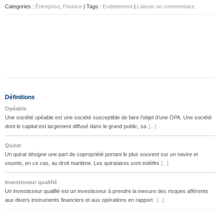
Categories :
Entreprise
,
Finance
| Tags :
Endettement
|
Laisser un commentaire
Définitions
Opéable
Une société opéable est une société susceptible de faire l’objet d’une OPA. Une société
dont le capital est largement diffusé dans le grand public, sa
[...]
Quirat
Un quirat désigne une part de copropriété portant le plus souvent sur un navire et
soumis, en ce cas, au droit maritime. Les quirataires sont indéfini
[...]
Investisseur qualifié
Un investisseur qualifié est un investisseur à prendre la mesure des risques afférents
aux divers instruments financiers et aux opérations en rapport
[...]