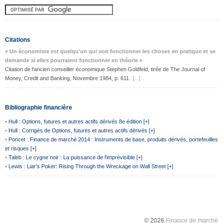
Citations
« Un économiste est quelqu'un qui voit fonctionner les choses en pratique et se
demande si elles pourraient fonctionner en théorie »
Citation de l'ancien conseiller économique Stephen Goldfeld, tirée de The Journal of
Money, Credit and Banking, Novembre 1984, p. 611.
[...]
Bibliographie financière
•
Hull : Options, futures et autres actifs dérivés 8e édition [+]
•
Hull : Corrigés de Options, futures et autres actifs dérivés [+]
•
Poncet : Finance de marché 2014 : Instruments de base, produits dérivés, portefeuilles
et risques [+]
•
Taleb : Le cygne noir : La puissance de l'imprévisible [+]
•
Lewis : Liar's Poker: Rising Through the Wreckage on Wall Street [+]
© 2026
Finance de marché