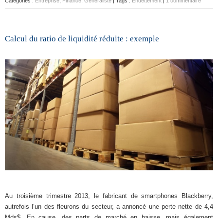
Categories :
Entreprise
,
Finance
,
Généraliste
| Tags :
Endettement
|
1 commentaire
Calcul du ratio de liquidité réduite : exemple
Au troisième trimestre 2013, le fabricant de smartphones Blackberry,
autrefois l’un des fleurons du secteur, a annoncé une perte nette de 4,4
Mds$. En cause, des parts de marché en baisse, mais également