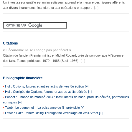
Un investisseur qualifié est un investisseur à prendre la mesure des risques afférents
aux divers instruments financiers et aux opérations en rapport
[...]
Citations
« L'économie ne se change pas par décret »
Citation de l'ancien Premier ministre, Michel Rocard, tirée de son ouvrage A l'épreuve
des faits. Textes politiques. 1979 - 1985 (Seuil, 1986).
[...]
Bibliographie financière
•
Hull : Options, futures et autres actifs dérivés 8e édition [+]
•
Hull : Corrigés de Options, futures et autres actifs dérivés [+]
•
Poncet : Finance de marché 2014 : Instruments de base, produits dérivés, portefeuilles
et risques [+]
•
Taleb : Le cygne noir : La puissance de l'imprévisible [+]
•
Lewis : Liar's Poker: Rising Through the Wreckage on Wall Street [+]