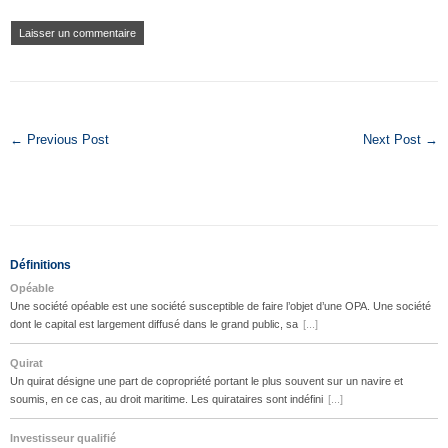
← Previous Post
Next Post →
Définitions
Opéable
Une société opéable est une société susceptible de faire l’objet d’une OPA. Une société
dont le capital est largement diffusé dans le grand public, sa
[...]
Quirat
Un quirat désigne une part de copropriété portant le plus souvent sur un navire et
soumis, en ce cas, au droit maritime. Les quirataires sont indéfini
[...]
Investisseur qualifié