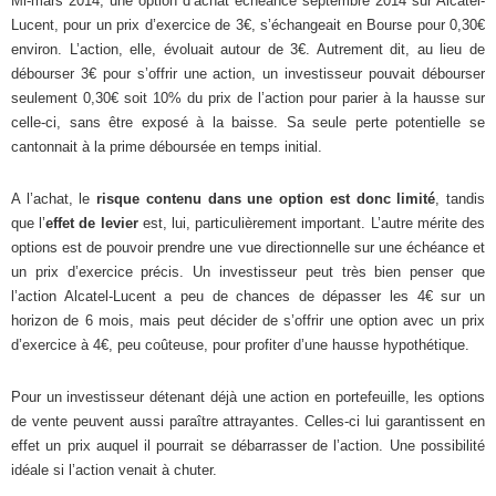
Mi-mars 2014, une option d’achat échéance septembre 2014 sur Alcatel-
Lucent, pour un prix d’exercice de 3€, s’échangeait en Bourse pour 0,30€
environ. L’action, elle, évoluait autour de 3€. Autrement dit, au lieu de
débourser 3€ pour s’offrir une action, un investisseur pouvait débourser
seulement 0,30€ soit 10% du prix de l’action pour parier à la hausse sur
celle-ci, sans être exposé à la baisse. Sa seule perte potentielle se
cantonnait à la prime déboursée en temps initial.
A l’achat, le
risque contenu dans une option est donc limité
, tandis
que l’
effet de levier
est, lui, particulièrement important. L’autre mérite des
options est de pouvoir prendre une vue directionnelle sur une échéance et
un prix d’exercice précis. Un investisseur peut très bien penser que
l’action Alcatel-Lucent a peu de chances de dépasser les 4€ sur un
horizon de 6 mois, mais peut décider de s’offrir une option avec un prix
d’exercice à 4€, peu coûteuse, pour profiter d’une hausse hypothétique.
Pour un investisseur détenant déjà une action en portefeuille, les options
de vente peuvent aussi paraître attrayantes. Celles-ci lui garantissent en
effet un prix auquel il pourrait se débarrasser de l’action. Une possibilité
idéale si l’action venait à chuter.