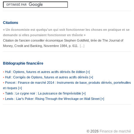
Citations
« Un économiste est quelqu'un qui voit fonctionner les choses en pratique et se
demande si elles pourraient fonctionner en théorie »
Citation de l'ancien conseiller économique Stephen Goldfeld, tirée de The Journal of
Money, Credit and Banking, Novembre 1984, p. 611.
[...]
Bibliographie financière
•
Hull : Options, futures et autres actifs dérivés 8e édition [+]
•
Hull : Corrigés de Options, futures et autres actifs dérivés [+]
•
Poncet : Finance de marché 2014 : Instruments de base, produits dérivés, portefeuilles
et risques [+]
•
Taleb : Le cygne noir : La puissance de l'imprévisible [+]
•
Lewis : Liar's Poker: Rising Through the Wreckage on Wall Street [+]
© 2026
Finance de marché