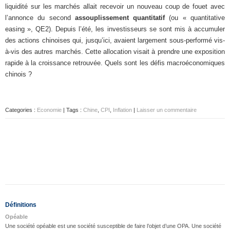
liquidité sur les marchés allait recevoir un nouveau coup de fouet avec
l’annonce du second
assouplissement quantitatif
(ou « quantitative
easing », QE2). Depuis l’été, les investisseurs se sont mis à accumuler
des actions chinoises qui, jusqu’ici, avaient largement sous-performé vis-
à-vis des autres marchés. Cette allocation visait à prendre une exposition
rapide à la croissance retrouvée. Quels sont les défis macroéconomiques
chinois ?
Categories :
Economie
| Tags :
Chine
,
CPI
,
Inflation
|
Laisser un commentaire
Définitions
Opéable
Une société opéable est une société susceptible de faire l’objet d’une OPA. Une société