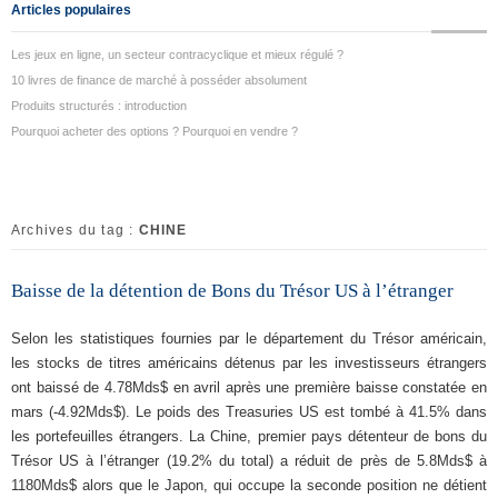
Articles populaires
Les jeux en ligne, un secteur contracyclique et mieux régulé ?
10 livres de finance de marché à posséder absolument
Produits structurés : introduction
Pourquoi acheter des options ? Pourquoi en vendre ?
Archives du tag :
CHINE
Baisse de la détention de Bons du Trésor US à l’étranger
Selon les statistiques fournies par le département du Trésor américain,
les stocks de titres américains détenus par les investisseurs étrangers
ont baissé de 4.78Mds$ en avril après une première baisse constatée en
mars (-4.92Mds$). Le poids des Treasuries US est tombé à 41.5% dans
les portefeuilles étrangers. La Chine, premier pays détenteur de bons du
Trésor US à l’étranger (19.2% du total) a réduit de près de 5.8Mds$ à
1180Mds$ alors que le Japon, qui occupe la seconde position ne détient