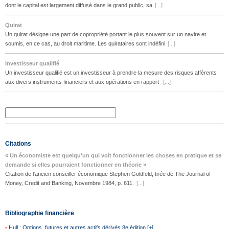
dont le capital est largement diffusé dans le grand public, sa
[...]
Quirat
Un quirat désigne une part de copropriété portant le plus souvent sur un navire et
soumis, en ce cas, au droit maritime. Les quirataires sont indéfini
[...]
Investisseur qualifié
Un investisseur qualifié est un investisseur à prendre la mesure des risques afférents
aux divers instruments financiers et aux opérations en rapport
[...]
Citations
« Un économiste est quelqu'un qui voit fonctionner les choses en pratique et se
demande si elles pourraient fonctionner en théorie »
Citation de l'ancien conseiller économique Stephen Goldfeld, tirée de The Journal of
Money, Credit and Banking, Novembre 1984, p. 611.
[...]
Bibliographie financière
•
Hull : Options, futures et autres actifs dérivés 8e édition [+]