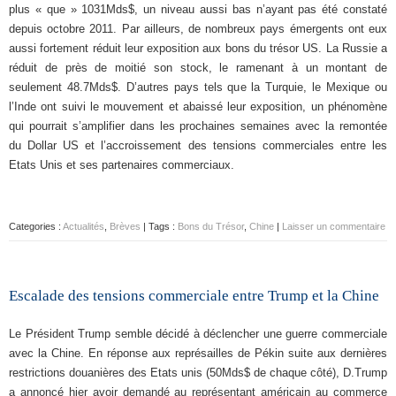
plus « que » 1031Mds$, un niveau aussi bas n’ayant pas été constaté
depuis octobre 2011. Par ailleurs, de nombreux pays émergents ont eux
aussi fortement réduit leur exposition aux bons du trésor US. La Russie a
réduit de près de moitié son stock, le ramenant à un montant de
seulement 48.7Mds$. D’autres pays tels que la Turquie, le Mexique ou
l’Inde ont suivi le mouvement et abaissé leur exposition, un phénomène
qui pourrait s’amplifier dans les prochaines semaines avec la remontée
du Dollar US et l’accroissement des tensions commerciales entre les
Etats Unis et ses partenaires commerciaux.
Categories :
Actualités
,
Brèves
| Tags :
Bons du Trésor
,
Chine
|
Laisser un commentaire
Escalade des tensions commerciale entre Trump et la Chine
Le Président Trump semble décidé à déclencher une guerre commerciale
avec la Chine. En réponse aux représailles de Pékin suite aux dernières
restrictions douanières des Etats unis (50Mds$ de chaque côté), D.Trump
a annoncé hier avoir demandé au représentant américain au commerce