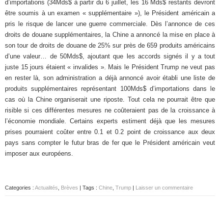
d’importations (34Mds$ à partir du 6 juillet, les 16 Mds$ restants devront
être soumis à un examen « supplémentaire »), le Président américain a
pris le risque de lancer une guerre commerciale. Dès l’annonce de ces
droits de douane supplémentaires, la Chine a annoncé la mise en place à
son tour de droits de douane de 25% sur près de 659 produits américains
d’une valeur… de 50Mds$, ajoutant que les accords signés il y a tout
juste 15 jours étaient « invalides ». Mais le Président Trump ne veut pas
en rester là, son administration a déjà annoncé avoir établi une liste de
produits supplémentaires représentant 100Mds$ d’importations dans le
cas où la Chine organiserait une riposte. Tout cela ne pourrait être que
risible si ces différentes mesures ne coûteraient pas de la croissance à
l’économie mondiale. Certains experts estiment déjà que les mesures
prises pourraient coûter entre 0.1 et 0.2 point de croissance aux deux
pays sans compter le futur bras de fer que le Président américain veut
imposer aux européens.
Categories :
Actualités
,
Brèves
| Tags :
Chine
,
Trump
|
Laisser un commentaire