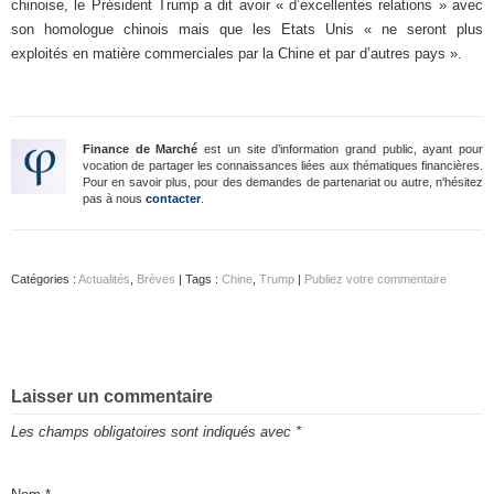
chinoise, le Président Trump a dit avoir « d’excellentes relations » avec
son homologue chinois mais que les Etats Unis « ne seront plus
exploités en matière commerciales par la Chine et par d’autres pays ».
Finance de Marché
est un site d’information grand public, ayant pour
vocation de partager les connaissances liées aux thématiques financières.
Pour en savoir plus, pour des demandes de partenariat ou autre, n'hésitez
pas à nous
contacter
.
Catégories :
Actualités
,
Brèves
| Tags :
Chine
,
Trump
|
Publiez votre commentaire
Laisser un commentaire
Les champs obligatoires sont indiqués avec
*