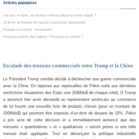
Articles populaires
Les jeux en ligne, un secteur contracyclique et mieux régulé ?
10 livres de finance de marché à posséder absolument
Produits structurés : introduction
Pourquoi acheter des options ? Pourquoi en vendre ?
Escalade des tensions commerciale entre Trump et la Chine
Le Président Trump semble décidé à déclencher une guerre commerciale
avec la Chine. En réponse aux représailles de Pékin suite aux dernières
restrictions douanières des Etats unis (50Mds$ de chaque côté), D.Trump
a annoncé hier avoir demandé au représentant américain au commerce
de lui fournir une nouvelle liste de produits chinois (pour un montant de
200Mds$) qui pourront être imposés d’un droit de douane de 10%. Pékin
a pris acte de cette décision et a immédiatement annoncé que des
mesures « quantitatives » et « qualitatives » seront prises si une telle
mesure était appliquée. Tout en dénonçant la politique industrielle