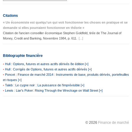
Citations
« Un économiste est quelqu'un qui voit fonctionner les choses en pratique et se
demande si elles pourraient fonctionner en théorie »
Citation de l'ancien conseiller économique Stephen Goldfeld, tirée de The Journal of
Money, Credit and Banking, Novembre 1984, p. 611.
[...]
Bibliographie financière
•
Hull : Options, futures et autres actifs dérivés 8e édition [+]
•
Hull : Corrigés de Options, futures et autres actifs dérivés [+]
•
Poncet : Finance de marché 2014 : Instruments de base, produits dérivés, portefeuilles
et risques [+]
•
Taleb : Le cygne noir : La puissance de l'imprévisible [+]
•
Lewis : Liar's Poker: Rising Through the Wreckage on Wall Street [+]
© 2026
Finance de marché