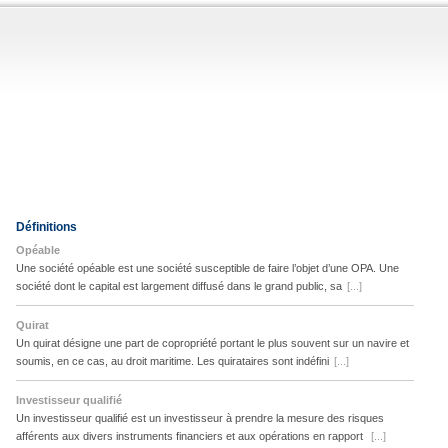
Définitions
Opéable
Une société opéable est une société susceptible de faire l’objet d’une OPA. Une
société dont le capital est largement diffusé dans le grand public, sa
[...]
Quirat
Un quirat désigne une part de copropriété portant le plus souvent sur un navire et
soumis, en ce cas, au droit maritime. Les quirataires sont indéfini
[...]
Investisseur qualifié
Un investisseur qualifié est un investisseur à prendre la mesure des risques
afférents aux divers instruments financiers et aux opérations en rapport
[...]