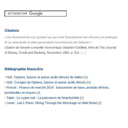
Citations
« Un économiste est quelqu'un qui voit fonctionner les choses en pratique
et se demande si elles pourraient fonctionner en théorie »
Citation de l'ancien conseiller économique Stephen Goldfeld, tirée de The Journal
of Money, Credit and Banking, Novembre 1984, p. 611.
[...]
Bibliographie financière
•
Hull : Options, futures et autres actifs dérivés 8e édition [+]
•
Hull : Corrigés de Options, futures et autres actifs dérivés [+]
•
Poncet : Finance de marché 2014 : Instruments de base, produits dérivés,
portefeuilles et risques [+]
•
Taleb : Le cygne noir : La puissance de l'imprévisible [+]
•
Lewis : Liar's Poker: Rising Through the Wreckage on Wall Street [+]