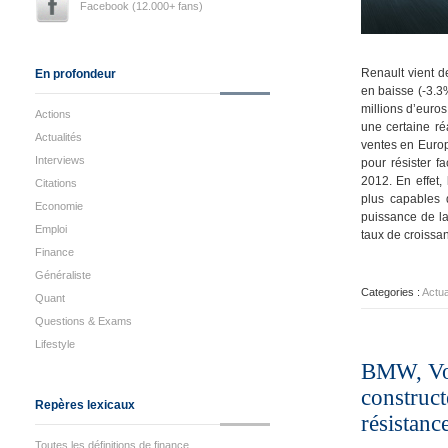
Facebook (12.000+ fans)
Renault vient d
En profondeur
en baisse (-3.3
millions d’euro
Actions
une certaine ré
Actualités
ventes en Euro
Interviews
pour résister f
2012. En effet,
Citations
plus capables d
Economie
puissance de l
Emploi
taux de croissan
Finance
Généraliste
Categories :
Actua
Quant
Questions & Exams
Lifestyle
BMW, Vol
construct
Repères lexicaux
résistanc
Toutes les définitions de finance