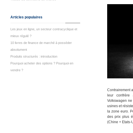
Articles populaires
Les jeux en ligne, un secteur contracyclique et
mieux régulé ?
10 livres de finance de marché à posséder
absolument
Produits structurés : introduction
Pourquoi acheter des options ? Pourquoi en
vendre ?
Contrairement a
leur confrère
Volkswagen ne 
usines et résis
la zone euro. 
des prix plus é
(Chine + Etats-