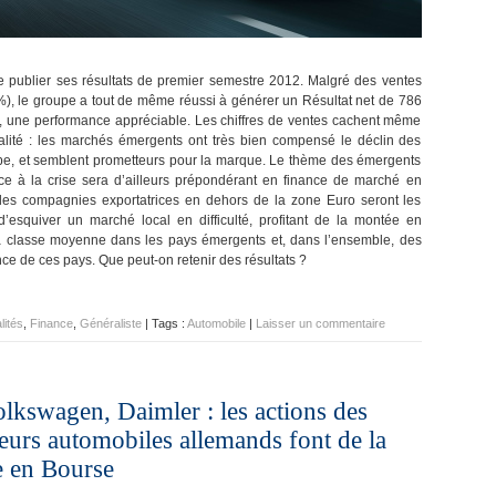
e publier ses résultats de premier semestre 2012. Malgré des ventes
%), le groupe a tout de même réussi à générer un Résultat net de 786
s, une performance appréciable. Les chiffres de ventes cachent même
alité : les marchés émergents ont très bien compensé le déclin des
pe, et semblent prometteurs pour la marque. Le thème des émergents
ace à la crise sera d’ailleurs prépondérant en finance de marché en
 les compagnies exportatrices en dehors de la zone Euro seront les
’esquiver un marché local en difficulté, profitant de la montée en
a classe moyenne dans les pays émergents et, dans l’ensemble, des
ce de ces pays. Que peut-on retenir des résultats ?
lités
,
Finance
,
Généraliste
| Tags :
Automobile
|
Laisser un commentaire
kswagen, Daimler : les actions des
eurs automobiles allemands font de la
e en Bourse