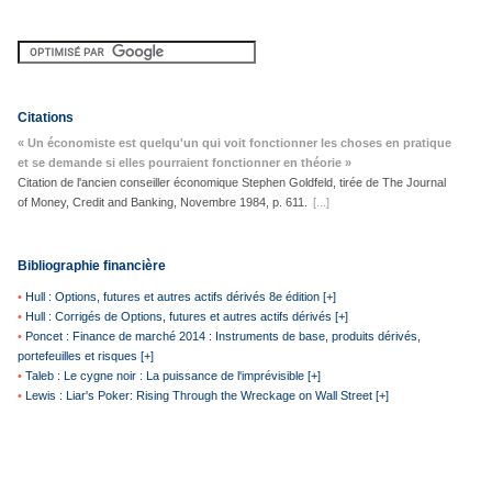
Citations
« Un économiste est quelqu'un qui voit fonctionner les choses en pratique
et se demande si elles pourraient fonctionner en théorie »
Citation de l'ancien conseiller économique Stephen Goldfeld, tirée de The Journal
of Money, Credit and Banking, Novembre 1984, p. 611.
[...]
Bibliographie financière
•
Hull : Options, futures et autres actifs dérivés 8e édition [+]
•
Hull : Corrigés de Options, futures et autres actifs dérivés [+]
•
Poncet : Finance de marché 2014 : Instruments de base, produits dérivés,
portefeuilles et risques [+]
•
Taleb : Le cygne noir : La puissance de l'imprévisible [+]
•
Lewis : Liar's Poker: Rising Through the Wreckage on Wall Street [+]