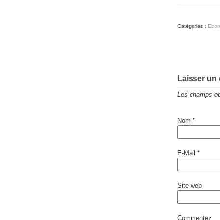
Catégories :
Econ
Laisser un
Les champs obl
Nom
*
E-Mail
*
Site web
Commentez