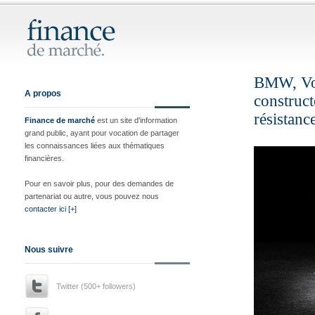
BMW, Vol
A propos
construct
résistanc
Finance de marché
est un site d'information
grand public, ayant pour vocation de partager
les connaissances liées aux thématiques
financières.
Pour en savoir plus, pour des demandes de
partenariat ou autre, vous pouvez nous
contacter ici [+]
Nous suivre
Twitter (500+ followers)