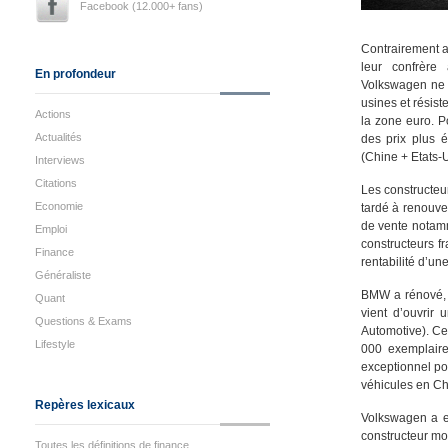
Facebook (12.000+ fans)
Contrairement a
leur confrère
En profondeur
Volkswagen ne 
usines et résis
Actions
la zone euro. 
Actualités
des prix plus é
(Chine + Etats-
Interviews
Citations
Les constructeu
Economie
tardé à renouve
de vente notamm
Emploi
constructeurs f
Finance
rentabilité d’u
Généraliste
BMW a rénové, a
Quant
vient d’ouvrir
Questions & Exams
Automotive). Ce
Lifestyle
000 exemplaire
exceptionnel po
véhicules en Ch
Repères lexicaux
Volkswagen a en
constructeur mon
Toutes les définitions de finance