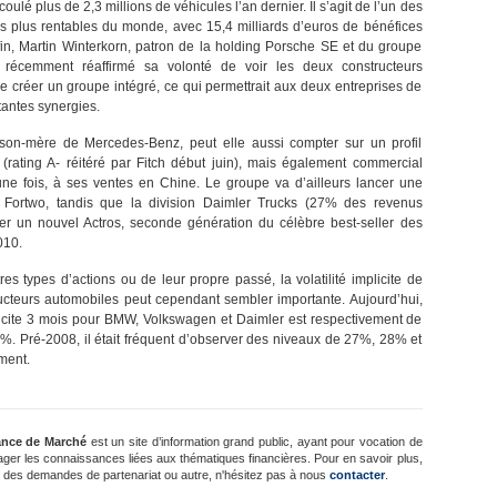
ulé plus de 2,3 millions de véhicules l’an dernier. Il s’agit de l’un des
es plus rentables du monde, avec 15,4 milliards d’euros de bénéfices
nfin, Martin Winterkorn, patron de la holding Porsche SE et du groupe
récemment réaffirmé sa volonté de voir les deux constructeurs
de créer un groupe intégré, ce qui permettrait aux deux entreprises de
tantes synergies.
ison-mère de Mercedes-Benz, peut elle aussi compter sur un profil
e (rating A- réitéré par Fitch début juin), mais également commercial
ne fois, à ses ventes en Chine. Le groupe va d’ailleurs lancer une
 Fortwo, tandis que la division Daimler Trucks (27% des revenus
cer un nouvel Actros, seconde génération du célèbre best-seller des
010.
es types d’actions ou de leur propre passé, la volatilité implicite de
ructeurs automobiles peut cependant sembler importante. Aujourd’hui,
mplicite 3 mois pour BMW, Volkswagen et Daimler est respectivement de
. Pré-2008, il était fréquent d’observer des niveaux de 27%, 28% et
ment.
ance de Marché
est un site d’information grand public, ayant pour vocation de
ager les connaissances liées aux thématiques financières. Pour en savoir plus,
 des demandes de partenariat ou autre, n'hésitez pas à nous
contacter
.