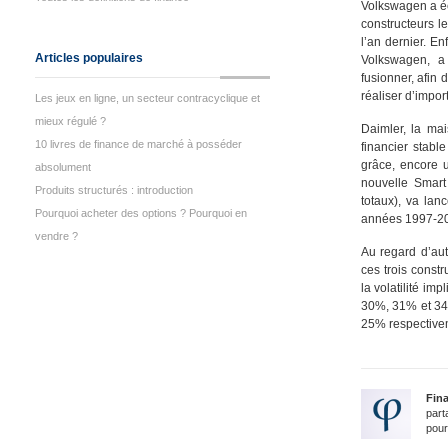
Volkswagen a éco
constructeurs l
l’an dernier. E
Articles populaires
Volkswagen, a 
fusionner, afin 
réaliser d’impor
Les jeux en ligne, un secteur contracyclique et
mieux régulé ?
Daimler, la ma
10 livres de finance de marché à posséder
financier stabl
grâce, encore u
absolument
nouvelle Smart
Produits structurés : introduction
totaux), va lan
Pourquoi acheter des options ? Pourquoi en
années 1997-2
vendre ?
Au regard d’autr
ces trois const
la volatilité i
30%, 31% et 34%
25% respective
Fin
part
pour