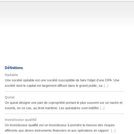
Définitions
Opéable
Une société opéable est une société susceptible de faire l’objet d’une OPA. Une
société dont le capital est largement diffusé dans le grand public, sa
[...]
Quirat
Un quirat désigne une part de copropriété portant le plus souvent sur un navire et
soumis, en ce cas, au droit maritime. Les quirataires sont indéfini
[...]
Investisseur qualifié
Un investisseur qualifié est un investisseur à prendre la mesure des risques
afférents aux divers instruments financiers et aux opérations en rapport
[...]