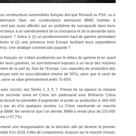
ux constructeurs automobiles français tels que Renault ou PSA, ou à
 allemand Opel, les constructeurs allemands BMW, Daimler &
sont pas aussi affectés par un problème de surcapacité dans leurs
tent mieux à un ralentissement de la croissance et de la demande dans
Pourquoi ? Grâce à (1) un positionnement haut de gamme permettant
levés et (2) une présence hors Europe facilitant leurs exportations
Unis). Une stratégie commerciale payante ?
rs français, en s’étant positionnés sur le milieu de gamme et en ayant
ler leurs gammes, se sont fortement exposés à un recul des volumes
ent de la part du Sud de l’Europe. Les capacités de production des
rançais sont en sous-utilisation (moins de 50%), alors que le seuil de
ne usine se situe généralement entre 75-85%.
vec succès, ses Séries 1, 3, 5, 7. Preuve de sa vigueur, la marque
 une seconde usine en Chine (en partenariat avec Brilliance China
la devrait lui permettre d’augmenter et porter sa production à 300-400
s par an d’ici quelques années. La Chine représente un marché
ur BMW. Ne serait-ce que l’an dernier, BMW a vendu plus de 233 000
ine (+37.7%).
tamé une réorganisation de la direction afin de devenir le premier
dial d’ici 2018. A titre de comparaison, toujours sur le marché chinois,