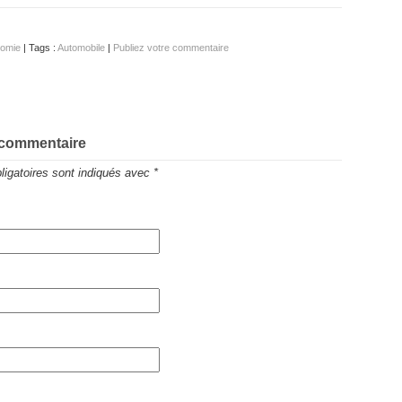
omie
| Tags :
Automobile
|
Publiez votre commentaire
 commentaire
igatoires sont indiqués avec
*