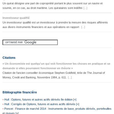
Un quirat désigne une part de copropriété portant le plus souvent sur un navire et
soumis, en ce cas, au droit maritime. Les quirataires sont indéfini
[...]
Investisseur qualifié
Un investisseur qualifié est un investisseur à prendre la mesure des risques afférents
aux divers instruments financiers et aux opérations en rapport
[...]
Citations
« Un économiste est quelqu'un qui voit fonctionner les choses en pratique et se
demande si elles pourraient fonctionner en théorie »
Citation de l'ancien conseiller économique Stephen Goldfeld, tirée de The Journal of
Money, Credit and Banking, Novembre 1984, p. 611.
[...]
Bibliographie financière
•
Hull : Options, futures et autres actifs dérivés 8e édition [+]
•
Hull : Corrigés de Options, futures et autres actifs dérivés [+]
•
Poncet : Finance de marché 2014 : Instruments de base, produits dérivés, portefeuilles
et risques [+]