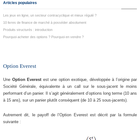
Articles populaires
Les jeux en ligne, un secteur contracyclique et mieux régulé ?
10 livres de finance de marché à posséder absolument
Produits structurés : introduction
Pourquoi acheter des options ? Pourquoi en vendre ?
Option Everest
Une
Option Everest
est une option exotique, développée à l’origine par
Société Générale, équivalente à un call sur le sous-jacent le moins
performant d’un panier. Il s’agit généralement d’options long terme (10 ans
à 15 ans), sur un panier plutôt conséquent (de 10 à 25 sous-jacents).
Autrement dit, le payoff de l’Option Everest est décrit par la formule
suivante :