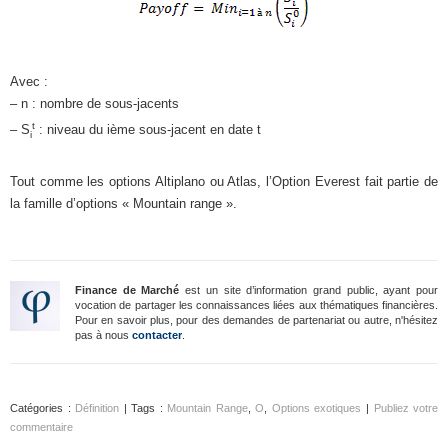
Avec :
– n : nombre de sous-jacents
t
– S
: niveau du ième sous-jacent en date t
i
Tout comme les options Altiplano ou Atlas, l’Option Everest fait partie de
la famille d’options « Mountain range ».
Finance de Marché
est un site d’information grand public, ayant pour
vocation de partager les connaissances liées aux thématiques financières.
Pour en savoir plus, pour des demandes de partenariat ou autre, n'hésitez
pas à nous
contacter
.
Catégories :
Définition
| Tags :
Mountain Range
,
O
,
Options exotiques
|
Publiez votre
commentaire