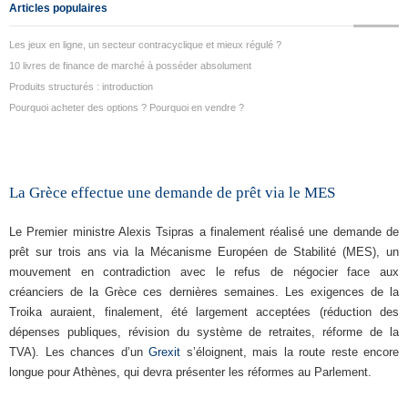
Articles populaires
Les jeux en ligne, un secteur contracyclique et mieux régulé ?
10 livres de finance de marché à posséder absolument
Produits structurés : introduction
Pourquoi acheter des options ? Pourquoi en vendre ?
La Grèce effectue une demande de prêt via le MES
Le Premier ministre Alexis Tsipras a finalement réalisé une demande de
prêt sur trois ans via la Mécanisme Européen de Stabilité (MES), un
mouvement en contradiction avec le refus de négocier face aux
créanciers de la Grèce ces dernières semaines. Les exigences de la
Troika auraient, finalement, été largement acceptées (réduction des
dépenses publiques, révision du système de retraites, réforme de la
TVA). Les chances d’un
Grexit
s’éloignent, mais la route reste encore
longue pour Athènes, qui devra présenter les réformes au Parlement.