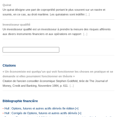
Quirat
Un quirat désigne une part de copropriété portant le plus souvent sur un navire et
soumis, en ce cas, au droit maritime. Les quirataires sont indéfini
[...]
Investisseur qualifié
Un investisseur qualifié est un investisseur à prendre la mesure des risques afférents
aux divers instruments financiers et aux opérations en rapport
[...]
Citations
« Un économiste est quelqu'un qui voit fonctionner les choses en pratique et se
demande si elles pourraient fonctionner en théorie »
Citation de l'ancien conseiller économique Stephen Goldfeld, tirée de The Journal of
Money, Credit and Banking, Novembre 1984, p. 611.
[...]
Bibliographie financière
•
Hull : Options, futures et autres actifs dérivés 8e édition [+]
•
Hull : Corrigés de Options, futures et autres actifs dérivés [+]