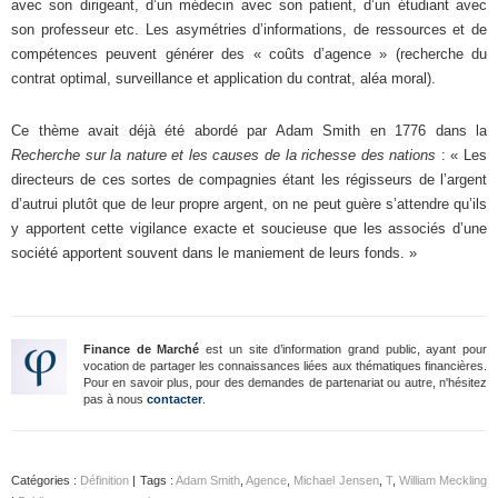
avec son dirigeant, d’un médecin avec son patient, d’un étudiant avec
son professeur etc. Les asymétries d’informations, de ressources et de
compétences peuvent générer des « coûts d’agence » (recherche du
contrat optimal, surveillance et application du contrat, aléa moral).
Ce thème avait déjà été abordé par Adam Smith en 1776 dans la
Recherche sur la nature et les causes de la richesse des nations
: « Les
directeurs de ces sortes de compagnies étant les régisseurs de l’argent
d’autrui plutôt que de leur propre argent, on ne peut guère s’attendre qu’ils
y apportent cette vigilance exacte et soucieuse que les associés d’une
société apportent souvent dans le maniement de leurs fonds. »
Finance de Marché
est un site d’information grand public, ayant pour
vocation de partager les connaissances liées aux thématiques financières.
Pour en savoir plus, pour des demandes de partenariat ou autre, n'hésitez
pas à nous
contacter
.
Catégories :
Définition
| Tags :
Adam Smith
,
Agence
,
Michael Jensen
,
T
,
William Meckling