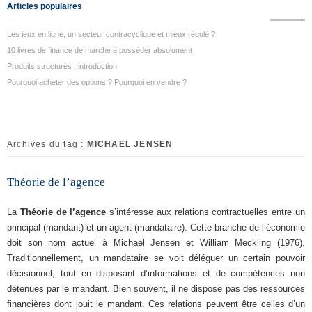
Articles populaires
Les jeux en ligne, un secteur contracyclique et mieux régulé ?
10 livres de finance de marché à posséder absolument
Produits structurés : introduction
Pourquoi acheter des options ? Pourquoi en vendre ?
Archives du tag :
MICHAEL JENSEN
Théorie de l’agence
La
Théorie de l’agence
s’intéresse aux relations contractuelles entre un
principal (mandant) et un agent (mandataire). Cette branche de l’économie
doit son nom actuel à Michael Jensen et William Meckling (1976).
Traditionnellement, un mandataire se voit déléguer un certain pouvoir
décisionnel, tout en disposant d’informations et de compétences non
détenues par le mandant. Bien souvent, il ne dispose pas des ressources
financières dont jouit le mandant. Ces relations peuvent être celles d’un