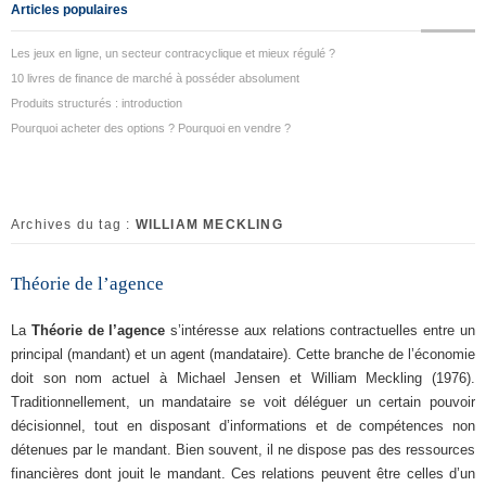
Articles populaires
Les jeux en ligne, un secteur contracyclique et mieux régulé ?
10 livres de finance de marché à posséder absolument
Produits structurés : introduction
Pourquoi acheter des options ? Pourquoi en vendre ?
Archives du tag :
WILLIAM MECKLING
Théorie de l’agence
La
Théorie de l’agence
s’intéresse aux relations contractuelles entre un
principal (mandant) et un agent (mandataire). Cette branche de l’économie
doit son nom actuel à Michael Jensen et William Meckling (1976).
Traditionnellement, un mandataire se voit déléguer un certain pouvoir
décisionnel, tout en disposant d’informations et de compétences non
détenues par le mandant. Bien souvent, il ne dispose pas des ressources
financières dont jouit le mandant. Ces relations peuvent être celles d’un