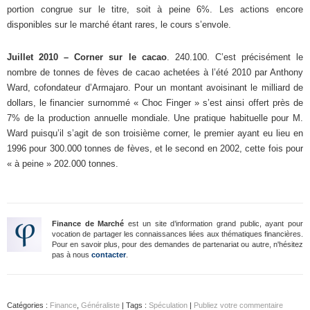
portion congrue sur le titre, soit à peine 6%. Les actions encore
disponibles sur le marché étant rares, le cours s’envole.
Juillet 2010 – Corner sur le cacao
. 240.100. C’est précisément le
nombre de tonnes de fèves de cacao achetées à l’été 2010 par Anthony
Ward, cofondateur d’Armajaro. Pour un montant avoisinant le milliard de
dollars, le financier surnommé « Choc Finger » s’est ainsi offert près de
7% de la production annuelle mondiale. Une pratique habituelle pour M.
Ward puisqu’il s’agit de son troisième corner, le premier ayant eu lieu en
1996 pour 300.000 tonnes de fèves, et le second en 2002, cette fois pour
« à peine » 202.000 tonnes.
Finance de Marché
est un site d’information grand public, ayant pour
vocation de partager les connaissances liées aux thématiques financières.
Pour en savoir plus, pour des demandes de partenariat ou autre, n'hésitez
pas à nous
contacter
.
Catégories :
Finance
,
Généraliste
| Tags :
Spéculation
|
Publiez votre commentaire