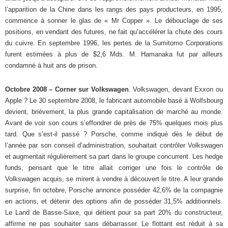
l’apparition de la Chine dans les rangs des pays producteurs, en 1995,
commence à sonner le glas de « Mr Copper ». Le débouclage de ses
positions, en vendant des futures, ne fait qu’accélérer la chute des cours
du cuivre. En septembre 1996, les pertes de la Sumitomo Corporations
furent estimées à plus de $2,6 Mds. M. Hamanaka fut par ailleurs
condamné à huit ans de prison.
Octobre 2008 – Corner sur Volkswagen
. Volkswagen, devant Exxon ou
Apple ? Le 30 septembre 2008, le fabricant automobile basé à Wolfsbourg
devient, brièvement, la plus grande capitalisation de marché au monde.
Avant de voir son cours s’effondrer de près de 75% quelques mois plus
tard. Que s’est-il passé ? Porsche, comme indiqué dès le début de
l’année par son conseil d’administration, souhaitait contrôler Volkswagen
et augmentait régulièrement sa part dans le groupe concurrent. Les hedge
funds, pensant que le titre allait corriger une fois le contrôle de
Volkswagen acquis, se mirent à vendre à découvert le titre. A leur grande
surprise, fin octobre, Porsche annonce posséder 42,6% de la compagnie
en actions, et détenir des options afin de posséder 31,5% additionnels.
Le Land de Basse-Saxe, qui détient pour sa part 20% du constructeur,
affirme ne pas souhaiter sans débarrasser. Le flottant est réduit à sa