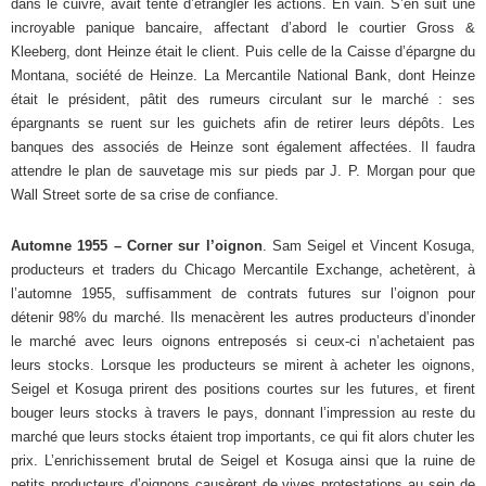
dans le cuivre, avait tenté d’étrangler les actions. En vain. S’en suit une
incroyable panique bancaire, affectant d’abord le courtier Gross &
Kleeberg, dont Heinze était le client. Puis celle de la Caisse d’épargne du
Montana, société de Heinze. La Mercantile National Bank, dont Heinze
était le président, pâtit des rumeurs circulant sur le marché : ses
épargnants se ruent sur les guichets afin de retirer leurs dépôts. Les
banques des associés de Heinze sont également affectées. Il faudra
attendre le plan de sauvetage mis sur pieds par J. P. Morgan pour que
Wall Street sorte de sa crise de confiance.
Automne 1955 – Corner sur l’oignon
. Sam Seigel et Vincent Kosuga,
producteurs et traders du Chicago Mercantile Exchange, achetèrent, à
l’automne 1955, suffisamment de contrats futures sur l’oignon pour
détenir 98% du marché. Ils menacèrent les autres producteurs d’inonder
le marché avec leurs oignons entreposés si ceux-ci n’achetaient pas
leurs stocks. Lorsque les producteurs se mirent à acheter les oignons,
Seigel et Kosuga prirent des positions courtes sur les futures, et firent
bouger leurs stocks à travers le pays, donnant l’impression au reste du
marché que leurs stocks étaient trop importants, ce qui fit alors chuter les
prix. L’enrichissement brutal de Seigel et Kosuga ainsi que la ruine de
petits producteurs d’oignons causèrent de vives protestations au sein de