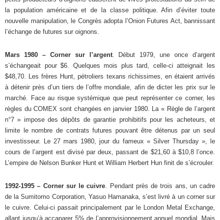
la population américaine et de la classe politique. Afin d’éviter toute
nouvelle manipulation, le Congrès adopta l’Onion Futures Act, bannissant
l’échange de futures sur oignons.
Mars 1980 – Corner sur l’argent
. Début 1979, une once d’argent
s’échangeait pour $6. Quelques mois plus tard, celle-ci atteignait les
$48,70. Les frères Hunt, pétroliers texans richissimes, en étaient arrivés
à détenir près d’un tiers de l’offre mondiale, afin de dicter les prix sur le
marché. Face au risque systémique que peut représenter ce corner, les
règles du COMEX sont changées en janvier 1980. La « Règle de l’argent
n°7 » impose des dépôts de garantie prohibitifs pour les acheteurs, et
limite le nombre de contrats futures pouvant être détenus par un seul
investisseur. Le 27 mars 1980, jour du fameux « Silver Thursday », le
cours de l’argent est divisé par deux, passant de $21,60 à $10,8 l’once.
L’empire de Nelson Bunker Hunt et William Herbert Hun finit de s’écrouler.
1992-1995 – Corner sur le cuivre
. Pendant près de trois ans, un cadre
de la Sumitomo Corporation, Yasuo Hamanaka, s’est livré à un corner sur
le cuivre. Celui-ci passait principalement par le London Metal Exchange,
allant jusqu’à accaparer 5% de l’approvisionnement annuel mondial. Mais