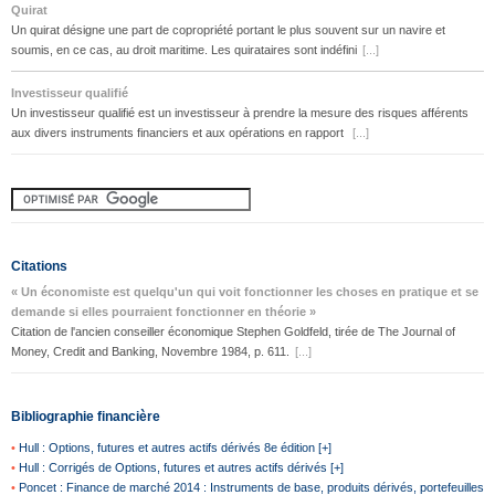
Quirat
Un quirat désigne une part de copropriété portant le plus souvent sur un navire et
soumis, en ce cas, au droit maritime. Les quirataires sont indéfini
[...]
Investisseur qualifié
Un investisseur qualifié est un investisseur à prendre la mesure des risques afférents
aux divers instruments financiers et aux opérations en rapport
[...]
Citations
« Un économiste est quelqu'un qui voit fonctionner les choses en pratique et se
demande si elles pourraient fonctionner en théorie »
Citation de l'ancien conseiller économique Stephen Goldfeld, tirée de The Journal of
Money, Credit and Banking, Novembre 1984, p. 611.
[...]
Bibliographie financière
•
Hull : Options, futures et autres actifs dérivés 8e édition [+]
•
Hull : Corrigés de Options, futures et autres actifs dérivés [+]
•
Poncet : Finance de marché 2014 : Instruments de base, produits dérivés, portefeuilles