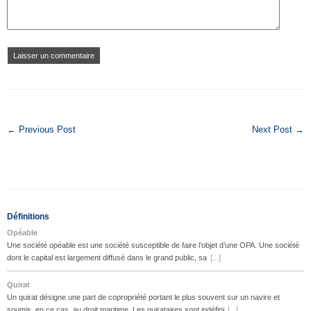
← Previous Post
Next Post →
Définitions
Opéable
Une société opéable est une société susceptible de faire l’objet d’une OPA. Une société
dont le capital est largement diffusé dans le grand public, sa
[...]
Quirat
Un quirat désigne une part de copropriété portant le plus souvent sur un navire et
soumis, en ce cas, au droit maritime. Les quirataires sont indéfini
[...]