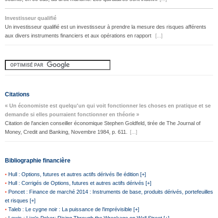
Investisseur qualifié
Un investisseur qualifié est un investisseur à prendre la mesure des risques afférents
aux divers instruments financiers et aux opérations en rapport
[...]
Citations
« Un économiste est quelqu'un qui voit fonctionner les choses en pratique et se
demande si elles pourraient fonctionner en théorie »
Citation de l'ancien conseiller économique Stephen Goldfeld, tirée de The Journal of
Money, Credit and Banking, Novembre 1984, p. 611.
[...]
Bibliographie financière
•
Hull : Options, futures et autres actifs dérivés 8e édition [+]
•
Hull : Corrigés de Options, futures et autres actifs dérivés [+]
•
Poncet : Finance de marché 2014 : Instruments de base, produits dérivés, portefeuilles
et risques [+]
•
Taleb : Le cygne noir : La puissance de l'imprévisible [+]