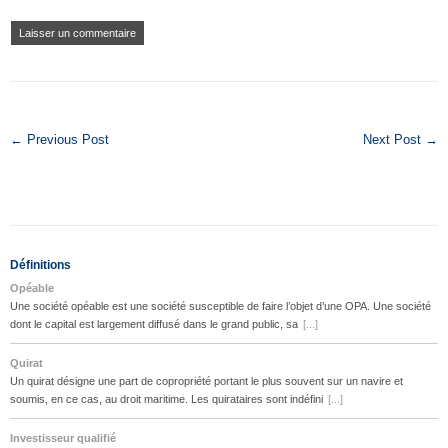
← Previous Post
Next Post →
Définitions
Opéable
Une société opéable est une société susceptible de faire l’objet d’une OPA. Une société
dont le capital est largement diffusé dans le grand public, sa
[...]
Quirat
Un quirat désigne une part de copropriété portant le plus souvent sur un navire et
soumis, en ce cas, au droit maritime. Les quirataires sont indéfini
[...]
Investisseur qualifié