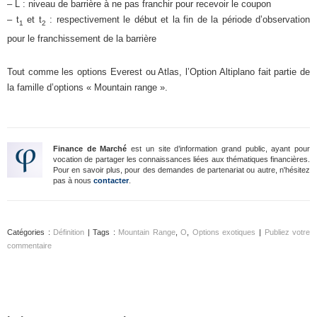
– L : niveau de barrière à ne pas franchir pour recevoir le coupon
– t
et t
: respectivement le début et la fin de la période d’observation
1
2
pour le franchissement de la barrière
Tout comme les options Everest ou Atlas, l’Option Altiplano fait partie de
la famille d’options « Mountain range ».
Finance de Marché
est un site d’information grand public, ayant pour
vocation de partager les connaissances liées aux thématiques financières.
Pour en savoir plus, pour des demandes de partenariat ou autre, n'hésitez
pas à nous
contacter
.
Catégories :
Définition
| Tags :
Mountain Range
,
O
,
Options exotiques
|
Publiez votre
commentaire