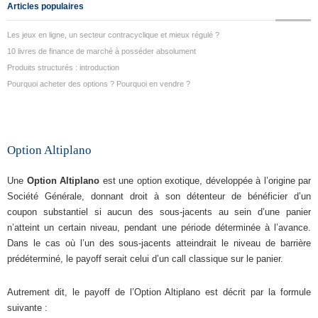
Articles populaires
Les jeux en ligne, un secteur contracyclique et mieux régulé ?
10 livres de finance de marché à posséder absolument
Produits structurés : introduction
Pourquoi acheter des options ? Pourquoi en vendre ?
Option Altiplano
Une
Option Altiplano
est une option exotique, développée à l’origine par
Société Générale, donnant droit à son détenteur de bénéficier d’un
coupon substantiel si aucun des sous-jacents au sein d’une panier
n’atteint un certain niveau, pendant une période déterminée à l’avance.
Dans le cas où l’un des sous-jacents atteindrait le niveau de barrière
prédéterminé, le payoff serait celui d’un call classique sur le panier.
Autrement dit, le payoff de l’Option Altiplano est décrit par la formule
suivante :