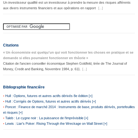
Un investisseur qualifié est un investisseur à prendre la mesure des risques afférents
aux divers instruments financiers et aux opérations en rapport
[...]
Citations
« Un économiste est quelqu'un qui voit fonctionner les choses en pratique et se
demande si elles pourraient fonctionner en théorie »
Citation de l'ancien conseiller économique Stephen Goldfeld, tirée de The Journal of
Money, Credit and Banking, Novembre 1984, p. 611.
[...]
Bibliographie financière
•
Hull : Options, futures et autres actifs dérivés 8e édition [+]
•
Hull : Corrigés de Options, futures et autres actifs dérivés [+]
•
Poncet : Finance de marché 2014 : Instruments de base, produits dérivés, portefeuilles
et risques [+]
•
Taleb : Le cygne noir : La puissance de l'imprévisible [+]
•
Lewis : Liar's Poker: Rising Through the Wreckage on Wall Street [+]