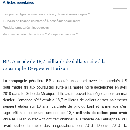
Articles populaires
Les jeux en ligne, un secteur contracyclique et mieux régulé ?
10 livres de finance de marché à posséder absolument
Produits structurés : introduction
Pourquoi acheter des options ? Pourquoi en vendre ?
BP : Amende de 18,7 milliards de dollars suite à la
catastrophe Deepwater Horizon
La compagnie pétrolière BP a trouvé un accord avec les autorités US
pour mettre fin aux poursuites suite à la marée noire déclenchée en avril
2010 dans le Golfe du Mexique. Elle avait rouvert les négociations en mai
dernier. L’amende s’élèverait à 18,7 milliards de dollars et ses paiements
seraient étalés sur 18 ans. La chute du prix du baril et la menace d’un
juge prêt à imposer une amende de 13,7 milliards de dollars pour avoir
violé le Clean Water Act ont fait changer la stratégie de l’entreprise, qui
avait quitté la table des négociations en 2013. Depuis 2010, la