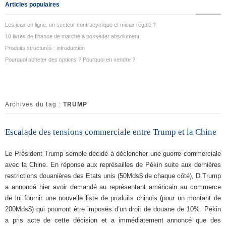
Articles populaires
Les jeux en ligne, un secteur contracyclique et mieux régulé ?
10 livres de finance de marché à posséder absolument
Produits structurés : introduction
Pourquoi acheter des options ? Pourquoi en vendre ?
Archives du tag :
TRUMP
Escalade des tensions commerciale entre Trump et la Chine
Le Président Trump semble décidé à déclencher une guerre commerciale
avec la Chine. En réponse aux représailles de Pékin suite aux dernières
restrictions douanières des Etats unis (50Mds$ de chaque côté), D.Trump
a annoncé hier avoir demandé au représentant américain au commerce
de lui fournir une nouvelle liste de produits chinois (pour un montant de
200Mds$) qui pourront être imposés d’un droit de douane de 10%. Pékin
a pris acte de cette décision et a immédiatement annoncé que des