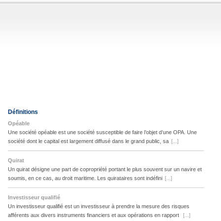
Définitions
Opéable
Une société opéable est une société susceptible de faire l’objet d’une OPA. Une
société dont le capital est largement diffusé dans le grand public, sa
[...]
Quirat
Un quirat désigne une part de copropriété portant le plus souvent sur un navire et
soumis, en ce cas, au droit maritime. Les quirataires sont indéfini
[...]
Investisseur qualifié
Un investisseur qualifié est un investisseur à prendre la mesure des risques
afférents aux divers instruments financiers et aux opérations en rapport
[...]