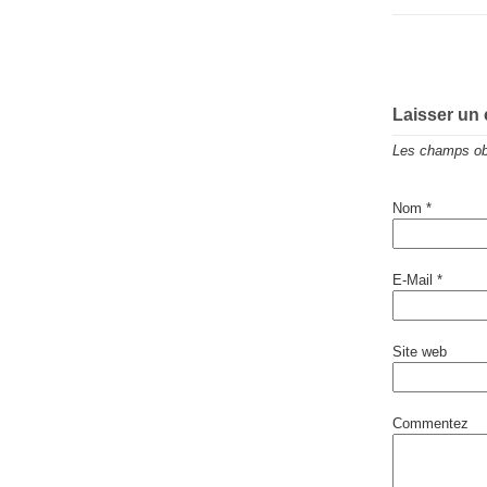
Laisser un
Les champs obl
Nom
*
E-Mail
*
Site web
Commentez