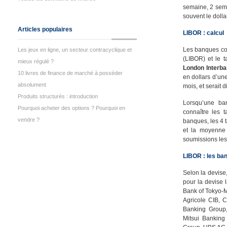
semaine, 2 sema
souvent le doll
Articles populaires
LIBOR : calcul
Les banques com
Les jeux en ligne, un secteur contracyclique et
(LIBOR) et le 
mieux régulé ?
London Interba
10 livres de finance de marché à posséder
en dollars d’u
absolument
mois, et serait 
Produits structurés : introduction
Lorsqu’une ba
Pourquoi acheter des options ? Pourquoi en
connaître les 
vendre ?
banques, les 4 t
et la moyenne 
soumissions les
LIBOR : les ba
Selon la devise,
pour la devise l
Bank of Tokyo-M
Agricole CIB, 
Banking Group
Mitsui Banking