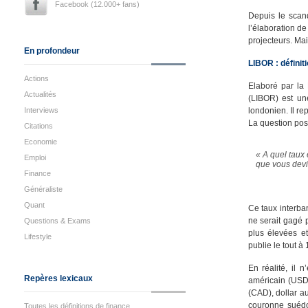
Facebook (12.000+ fans)
Depuis le scan
l’élaboration d
projecteurs. Ma
En profondeur
LIBOR : définit
Actions
Elaboré par la 
Actualités
(LIBOR) est un
Interviews
londonien. Il r
La question pos
Citations
Economie
« A quel taux 
Emploi
que vous devie
Finance
Généraliste
Quant
Ce taux interban
ne serait gagé 
Questions & Exams
plus élevées et
Lifestyle
publie le tout à
En réalité, il 
Repères lexicaux
américain (USD)
(CAD), dollar a
couronne suédo
Toutes les définitions de finance