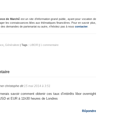
ance de Marché
est un site d’information grand public, ayant pour vocation de
ager les connaissances liées aux thématiques financières. Pour en savoir plus,
 des demandes de partenariat ou autre, n'hésitez pas à nous
contacter
.
nce
,
Généraliste
| Tags :
LIBOR
|
1 commentaire
taire
ner christophe
dit
15 mai 2014 à 3:51
imerais savoir comment obtenir ces taux d’intérêts libor overnight
USD et EUR à 11h30 heures de Londres
Répondre