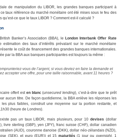
dale de manipulation du LIBOR, les grandes banques participant à
e ce taux référence du marché monétaire ont été mises sous le feu des
is qu’est-ce que le taux LIBOR ? Comment est-il calculé ?
ion
British Banker’s Association (BBA), le
London Interbank Offer Rate
e estimation des taux d’intérêts prévalant sur le marché monétaire
eprésente le coût de financement des grandes banques internationales.
ée par la BBA aux banques participantes est toujours la même :
emprunteriez-vous de l’argent, si vous deviez en faire la demande et
z accepter une offre, pour une taille raisonnable, avant 11 heures ?
caire offert est
en blanc
(
unsecured lending
), c’est-à-dire que le prêt
par aucun titre. De façon quotidienne, la BBA enlève les réponses les
 les plus faibles, construit une moyenne sur la portion restante, et
 11h30 (heure de Londres).
n’existe pas
un
taux LIBOR, mais plusieurs, pour 10
devises
(dollar
, livre sterling (GBP), yen (JPY), franc suisse (CHF), dollar canadien
ustralien (AUD), couronne danoise (DKK), dollar néo-zélandais (NZD),
ise (SEK), et euro (EUR)) et 15
maturités
(1 jour ou
overnight
, 1