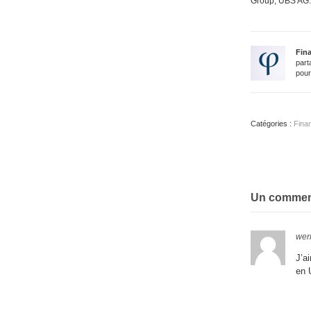
Group, UBS AG.
Fin
part
pour
Catégories :
Fina
Un commen
wer
J’a
en 