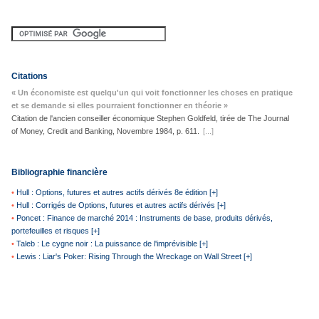
Citations
« Un économiste est quelqu'un qui voit fonctionner les choses en pratique
et se demande si elles pourraient fonctionner en théorie »
Citation de l'ancien conseiller économique Stephen Goldfeld, tirée de The Journal
of Money, Credit and Banking, Novembre 1984, p. 611.
[...]
Bibliographie financière
•
Hull : Options, futures et autres actifs dérivés 8e édition [+]
•
Hull : Corrigés de Options, futures et autres actifs dérivés [+]
•
Poncet : Finance de marché 2014 : Instruments de base, produits dérivés,
portefeuilles et risques [+]
•
Taleb : Le cygne noir : La puissance de l'imprévisible [+]
•
Lewis : Liar's Poker: Rising Through the Wreckage on Wall Street [+]