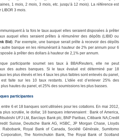
ines, 1 mois, 2 mois, 3 mois, etc. jusqu’à 12 mois). La référence est
ar LIBOR 3 mois.
muniquent à la fois le taux auquel elles seraient disposées à prêter
taux auquel elles seraient prêtes à rémunérer des dépôts (LIBID ou
nk Bid
). Par exemple, une banque serait prête à recevoir des dépôts
ne autre banque en les rémunérant à hauteur de 2% per annum pour 6
disposée à prêter des dollars à hauteur de 2,1% per annum.
nque participante soumet ses taux à BBA/Reuters, elle ne peut
taux des autres banques. Si le taux évalué est déterminé par 18
aux les plus élevés et les 4 taux les plus faibles sont enlevés du panel,
est faite sur les 10 taux restants. L’idée est d’enlever 25% des
 plus hautes du panel, et 25% des soumissions les plus basses.
nques participantes
 entre 6 et 18 banques sont utilisées pour les cotations. En mai 2012,
a plus scrutée, le dollar, 18 banques intervenaient : Bank of America,
itsubishi UFJ Ltd, Barclays Bank plc, BNP Paribas, Citibank NA,Credit
Credit Suisse, Deutsche Bank AG, HSBC, JP Morgan Chase, Lloyds
, Rabobank, Royal Bank of Canada, Société Générale, Sumitomo
 Corporation, The Norinchukin Bank, The Royal Bank of Scotland