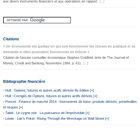
aux divers instruments financiers et aux opérations en rapport
[...]
Citations
« Un économiste est quelqu'un qui voit fonctionner les choses en pratique et se
demande si elles pourraient fonctionner en théorie »
Citation de l'ancien conseiller économique Stephen Goldfeld, tirée de The Journal of
Money, Credit and Banking, Novembre 1984, p. 611.
[...]
Bibliographie financière
•
Hull : Options, futures et autres actifs dérivés 8e édition [+]
•
Hull : Corrigés de Options, futures et autres actifs dérivés [+]
•
Poncet : Finance de marché 2014 : Instruments de base, produits dérivés, portefeuilles
et risques [+]
•
Taleb : Le cygne noir : La puissance de l'imprévisible [+]
•
Lewis : Liar's Poker: Rising Through the Wreckage on Wall Street [+]