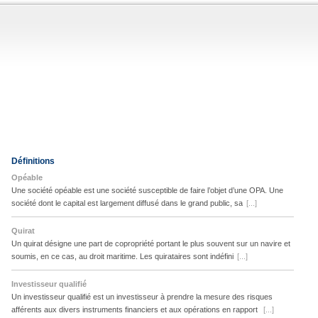
Définitions
Opéable
Une société opéable est une société susceptible de faire l’objet d’une OPA. Une
société dont le capital est largement diffusé dans le grand public, sa
[...]
Quirat
Un quirat désigne une part de copropriété portant le plus souvent sur un navire et
soumis, en ce cas, au droit maritime. Les quirataires sont indéfini
[...]
Investisseur qualifié
Un investisseur qualifié est un investisseur à prendre la mesure des risques
afférents aux divers instruments financiers et aux opérations en rapport
[...]