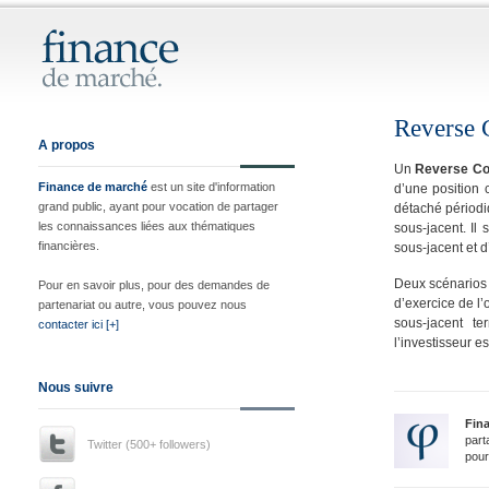
Reverse 
A propos
Un
Reverse Co
Finance de marché
est un site d'information
d’une position 
grand public, ayant pour vocation de partager
détaché périodi
les connaissances liées aux thématiques
sous-jacent. Il
financières.
sous-jacent et d’
Deux scénarios 
Pour en savoir plus, pour des demandes de
d’exercice de l’o
partenariat ou autre, vous pouvez nous
sous-jacent te
contacter ici [+]
l’investisseur e
Nous suivre
Fin
part
Twitter (500+ followers)
pour