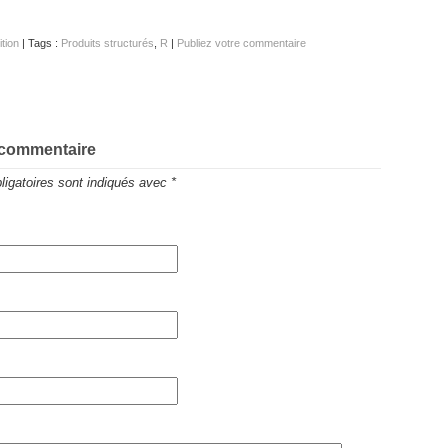
ition
| Tags :
Produits structurés
,
R
|
Publiez votre commentaire
 commentaire
igatoires sont indiqués avec
*