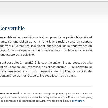
Convertible
nvertible
est un produit structuré composé d’une partie obligataire et
courte sur une option de vente. Une telle structure verse un coupon,
quement ou à maturité, totalement indépendant de la performance du
 s’agit d’une stratégie tablant sur une stagnation ou légère hausse du
une baisse de la volatilité.
sont possibles à maturité. Si le sous-jacent termine au-dessus du prix
ption, le capital de l’investisseur n’est pas entamé. Si, au contraire, le
rmine en-dessous du prix d’exercice de l’option, le capital de
st entamé, ce dernier récupérant le sous-jacent ou du cash.
ance de Marché
est un site d’information grand public, ayant pour vocation de
ager les connaissances liées aux thématiques financières. Pour en savoir plus,
 des demandes de partenariat ou autre, n'hésitez pas à nous
contacter
.