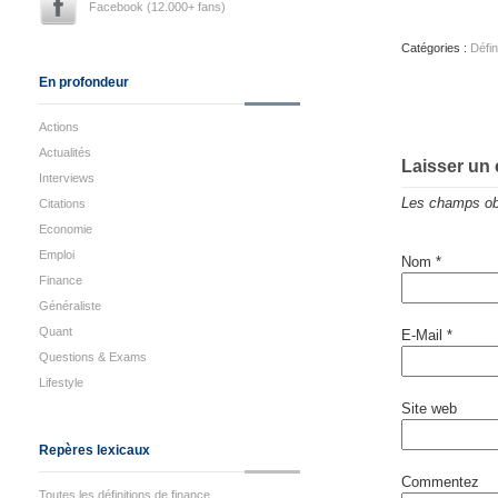
Facebook (12.000+ fans)
Catégories :
Défin
En profondeur
Actions
Actualités
Laisser un
Interviews
Les champs obl
Citations
Economie
Emploi
Nom
*
Finance
Généraliste
Quant
E-Mail
*
Questions & Exams
Lifestyle
Site web
Repères lexicaux
Commentez
Toutes les définitions de finance