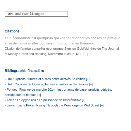
Citations
« Un économiste est quelqu'un qui voit fonctionner les choses en pratique
et se demande si elles pourraient fonctionner en théorie »
Citation de l'ancien conseiller économique Stephen Goldfeld, tirée de The Journal
of Money, Credit and Banking, Novembre 1984, p. 611.
[...]
Bibliographie financière
•
Hull : Options, futures et autres actifs dérivés 8e édition [+]
•
Hull : Corrigés de Options, futures et autres actifs dérivés [+]
•
Poncet : Finance de marché 2014 : Instruments de base, produits dérivés,
portefeuilles et risques [+]
•
Taleb : Le cygne noir : La puissance de l'imprévisible [+]
•
Lewis : Liar's Poker: Rising Through the Wreckage on Wall Street [+]