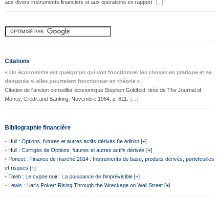
aux divers instruments financiers et aux opérations en rapport
[...]
Citations
« Un économiste est quelqu'un qui voit fonctionner les choses en pratique et se
demande si elles pourraient fonctionner en théorie »
Citation de l'ancien conseiller économique Stephen Goldfeld, tirée de The Journal of
Money, Credit and Banking, Novembre 1984, p. 611.
[...]
Bibliographie financière
•
Hull : Options, futures et autres actifs dérivés 8e édition [+]
•
Hull : Corrigés de Options, futures et autres actifs dérivés [+]
•
Poncet : Finance de marché 2014 : Instruments de base, produits dérivés, portefeuilles
et risques [+]
•
Taleb : Le cygne noir : La puissance de l'imprévisible [+]
•
Lewis : Liar's Poker: Rising Through the Wreckage on Wall Street [+]