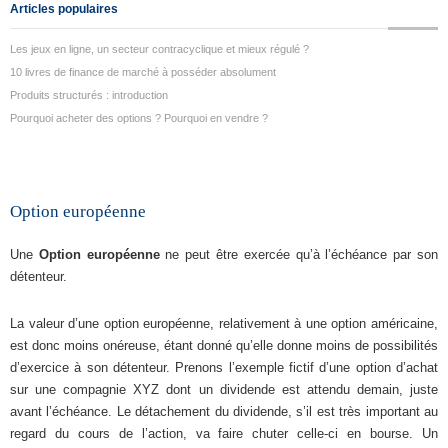
Articles populaires
Les jeux en ligne, un secteur contracyclique et mieux régulé ?
10 livres de finance de marché à posséder absolument
Produits structurés : introduction
Pourquoi acheter des options ? Pourquoi en vendre ?
Option européenne
Une
Option européenne
ne peut être exercée qu’à l’échéance par son
détenteur.
La valeur d’une option européenne, relativement à une option américaine,
est donc moins onéreuse, étant donné qu’elle donne moins de possibilités
d’exercice à son détenteur. Prenons l’exemple fictif d’une option d’achat
sur une compagnie XYZ dont un dividende est attendu demain, juste
avant l’échéance. Le détachement du dividende, s’il est très important au
regard du cours de l’action, va faire chuter celle-ci en bourse. Un