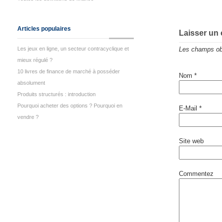
Articles populaires
Laisser un
Les jeux en ligne, un secteur contracyclique et
Les champs obl
mieux régulé ?
10 livres de finance de marché à posséder
Nom
*
absolument
Produits structurés : introduction
Pourquoi acheter des options ? Pourquoi en
E-Mail
*
vendre ?
Site web
Commentez