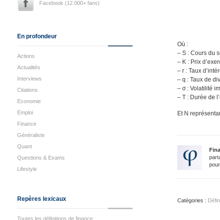
Facebook (12.000+ fans)
En profondeur
Où :
– S : Cours du 
Actions
– K : Prix d’exer
Actualités
– r : Taux d’intér
Interviews
– q : Taux de d
– σ : Volatilité 
Citations
– T : Durée de l
Economie
Emploi
Et N représentan
Finance
Généraliste
Quant
Fin
part
Questions & Exams
pour
Lifestyle
Repères lexicaux
Catégories :
Défin
Toutes les définitions de finance