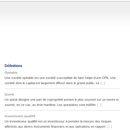
Définitions
Opéable
Une société opéable est une société susceptible de faire l’objet d’une OPA. Une
société dont le capital est largement diffusé dans le grand public, sa
[...]
Quirat
Un quirat désigne une part de copropriété portant le plus souvent sur un navire et
soumis, en ce cas, au droit maritime. Les quirataires sont indéfini
[...]
Investisseur qualifié
Un investisseur qualifié est un investisseur à prendre la mesure des risques
afférents aux divers instruments financiers et aux opérations en rapport
[...]