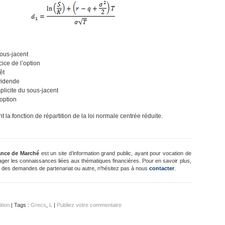
sous-jacent
cice de l’option
êt
ividende
implicite du sous-jacent
’option
t la fonction de répartition de la loi normale centrée réduite.
ance de Marché
est un site d’information grand public, ayant pour vocation de
ager les connaissances liées aux thématiques financières. Pour en savoir plus,
 des demandes de partenariat ou autre, n'hésitez pas à nous
contacter
.
ition
| Tags :
Grecs
,
L
|
Publiez votre commentaire