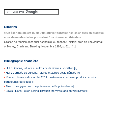
Citations
« Un économiste est quelqu'un qui voit fonctionner les choses en pratique
et se demande si elles pourraient fonctionner en théorie »
Citation de l'ancien conseiller économique Stephen Goldfeld, tirée de The Journal
of Money, Credit and Banking, Novembre 1984, p. 611.
[...]
Bibliographie financière
•
Hull : Options, futures et autres actifs dérivés 8e édition [+]
•
Hull : Corrigés de Options, futures et autres actifs dérivés [+]
•
Poncet : Finance de marché 2014 : Instruments de base, produits dérivés,
portefeuilles et risques [+]
•
Taleb : Le cygne noir : La puissance de l'imprévisible [+]
•
Lewis : Liar's Poker: Rising Through the Wreckage on Wall Street [+]