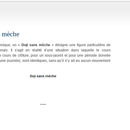
s mèche
hnique, un «
Doji sans mèche
» désigne une figure particulière de
onais. Il s’agit en réalité d’une situation dans laquelle le cours
le cours de clôture, pour un sous-jacent et pour une période donnée
une journée), sont identiques, sans qu’il n’y ait eu aucun mouvement