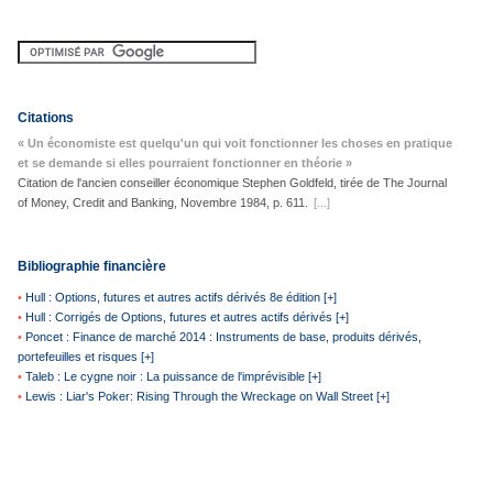
Citations
« Un économiste est quelqu'un qui voit fonctionner les choses en pratique
et se demande si elles pourraient fonctionner en théorie »
Citation de l'ancien conseiller économique Stephen Goldfeld, tirée de The Journal
of Money, Credit and Banking, Novembre 1984, p. 611.
[...]
Bibliographie financière
•
Hull : Options, futures et autres actifs dérivés 8e édition [+]
•
Hull : Corrigés de Options, futures et autres actifs dérivés [+]
•
Poncet : Finance de marché 2014 : Instruments de base, produits dérivés,
portefeuilles et risques [+]
•
Taleb : Le cygne noir : La puissance de l'imprévisible [+]
•
Lewis : Liar's Poker: Rising Through the Wreckage on Wall Street [+]