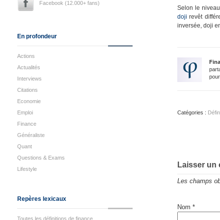
Facebook (12.000+ fans)
Selon le niveau 
doji
revêt différ
inversée, doji e
En profondeur
Actions
Fin
Actualités
part
pour
Interviews
Citations
Economie
Emploi
Catégories :
Défin
Finance
Généraliste
Quant
Questions & Exams
Laisser un
Lifestyle
Les champs obl
Repères lexicaux
Nom
*
Toutes les définitions de finance