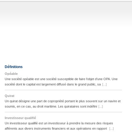
Définitions
Opéable
Une société opéable est une société susceptible de faire l’objet d’une OPA. Une
société dont le capital est largement diffusé dans le grand public, sa
[...]
Quirat
Un quirat désigne une part de copropriété portant le plus souvent sur un navire et
soumis, en ce cas, au droit maritime. Les quirataires sont indéfini
[...]
Investisseur qualifié
Un investisseur qualifié est un investisseur à prendre la mesure des risques
afférents aux divers instruments financiers et aux opérations en rapport
[...]