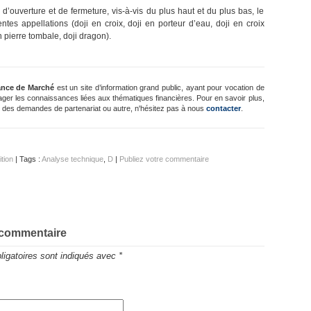
d’ouverture et de fermeture, vis-à-vis du plus haut et du plus bas, le
entes appellations (doji en croix, doji en porteur d’eau, doji en croix
n pierre tombale, doji dragon).
ance de Marché
est un site d’information grand public, ayant pour vocation de
ager les connaissances liées aux thématiques financières. Pour en savoir plus,
 des demandes de partenariat ou autre, n'hésitez pas à nous
contacter
.
ition
| Tags :
Analyse technique
,
D
|
Publiez votre commentaire
 commentaire
igatoires sont indiqués avec
*