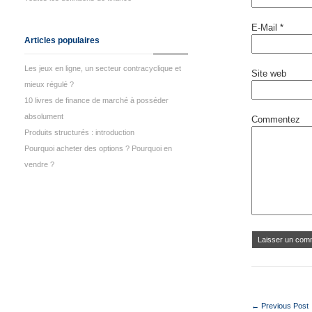
E-Mail
*
Articles populaires
Les jeux en ligne, un secteur contracyclique et
Site web
mieux régulé ?
10 livres de finance de marché à posséder
absolument
Commentez
Produits structurés : introduction
Pourquoi acheter des options ? Pourquoi en
vendre ?
← Previous Post