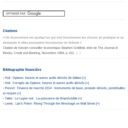
Citations
« Un économiste est quelqu'un qui voit fonctionner les choses en pratique et se
demande si elles pourraient fonctionner en théorie »
Citation de l'ancien conseiller économique Stephen Goldfeld, tirée de The Journal of
Money, Credit and Banking, Novembre 1984, p. 611.
[...]
Bibliographie financière
•
Hull : Options, futures et autres actifs dérivés 8e édition [+]
•
Hull : Corrigés de Options, futures et autres actifs dérivés [+]
•
Poncet : Finance de marché 2014 : Instruments de base, produits dérivés, portefeuilles
et risques [+]
•
Taleb : Le cygne noir : La puissance de l'imprévisible [+]
•
Lewis : Liar's Poker: Rising Through the Wreckage on Wall Street [+]