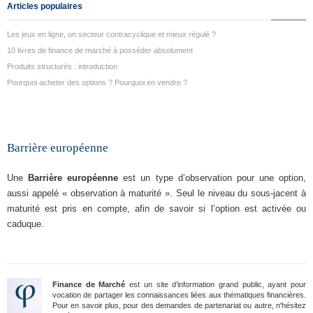
Articles populaires
Les jeux en ligne, un secteur contracyclique et mieux régulé ?
10 livres de finance de marché à posséder absolument
Produits structurés : introduction
Pourquoi acheter des options ? Pourquoi en vendre ?
Barrière européenne
Une
Barrière européenne
est un type d’observation pour une option,
aussi appelé « observation à maturité ». Seul le niveau du sous-jacent à
maturité est pris en compte, afin de savoir si l’option est activée ou
caduque.
Finance de Marché
est un site d’information grand public, ayant pour
vocation de partager les connaissances liées aux thématiques financières.
Pour en savoir plus, pour des demandes de partenariat ou autre, n'hésitez