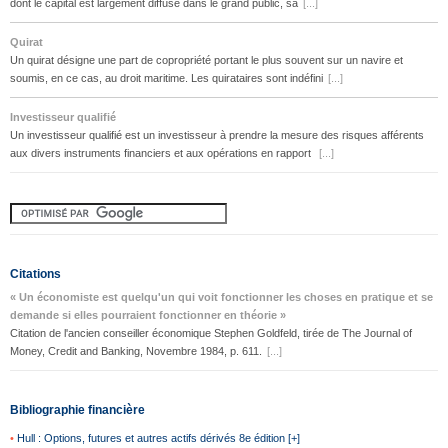
dont le capital est largement diffusé dans le grand public, sa
[...]
Quirat
Un quirat désigne une part de copropriété portant le plus souvent sur un navire et
soumis, en ce cas, au droit maritime. Les quirataires sont indéfini
[...]
Investisseur qualifié
Un investisseur qualifié est un investisseur à prendre la mesure des risques afférents
aux divers instruments financiers et aux opérations en rapport
[...]
Citations
« Un économiste est quelqu'un qui voit fonctionner les choses en pratique et se
demande si elles pourraient fonctionner en théorie »
Citation de l'ancien conseiller économique Stephen Goldfeld, tirée de The Journal of
Money, Credit and Banking, Novembre 1984, p. 611.
[...]
Bibliographie financière
•
Hull : Options, futures et autres actifs dérivés 8e édition [+]