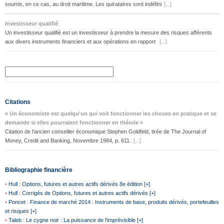
soumis, en ce cas, au droit maritime. Les quirataires sont indéfini
[...]
Investisseur qualifié
Un investisseur qualifié est un investisseur à prendre la mesure des risques afférents
aux divers instruments financiers et aux opérations en rapport
[...]
Citations
« Un économiste est quelqu'un qui voit fonctionner les choses en pratique et se
demande si elles pourraient fonctionner en théorie »
Citation de l'ancien conseiller économique Stephen Goldfeld, tirée de The Journal of
Money, Credit and Banking, Novembre 1984, p. 611.
[...]
Bibliographie financière
•
Hull : Options, futures et autres actifs dérivés 8e édition [+]
•
Hull : Corrigés de Options, futures et autres actifs dérivés [+]
•
Poncet : Finance de marché 2014 : Instruments de base, produits dérivés, portefeuilles
et risques [+]
•
Taleb : Le cygne noir : La puissance de l'imprévisible [+]