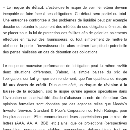
– Le
risque de défaut
, c’est-à-dire le risque de voir l’émetteur devenir
incapable de faire face à ses obligations. Ce défaut sera partiel ou total.
Une entreprise confrontée à des problèmes de liquidité peut par exemple
décider de retarder le paiement des intérêts de ses obligations émises, de
se placer sous la loi de protection des faillites afin de geler les paiements
effectués en faveur des fournisseurs, ou tout simplement de mettre la
clef sous la porte. L’investisseur doit alors estimer l’amplitude potentielle
des pertes réalisées en cas de détention des obligations.
Le risque de mauvaise performance de l’obligation peut lui-même revêtir
deux situations différentes. D’abord, la simple baisse du prix de
l’obligation, qui fait grimper son rendement, que l’on qualifiera de
risque
lié aux écarts de crédit
. D’un autre côté, un
risque de révision à la
baisse de la notation
, soit le risque qu’une agence spécialisée dans
l’évaluation de la solvabilité décide d’abaisser la note de l’émetteur. Ces
opinions formelles sont données par des agences telles que Moody’s
Investor Service, Standard & Poor’s Corporation ou Fitch Ratings, pour
les plus connues. Elles communiquent leurs appréciations par le biais de
lettres (AAA, AA, A, BBB, etc.) ainsi que de projections (perspectives
favorables, perspectives stables, perspectives défavorables), tout en