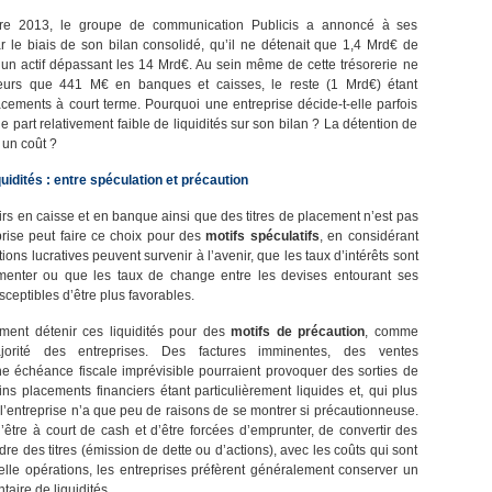
e 2013, le groupe de communication Publicis a annoncé à ses
ar le biais de son bilan consolidé, qu’il ne détenait que 1,4 Mrd€ de
r un actif dépassant les 14 Mrd€. Au sein même de cette trésorerie ne
illeurs que 441 M€ en banques et caisses, le reste (1 Mrd€) étant
acements à court terme. Pourquoi une entreprise décide-t-elle parfois
 part relativement faible de liquidités sur son bilan ? La détention de
e un coût ?
quidités : entre spéculation et précaution
irs en caisse et en banque ainsi que des titres de placement n’est pas
prise peut faire ce choix pour des
motifs spéculatifs
, en considérant
ions lucratives peuvent survenir à l’avenir, que les taux d’intérêts sont
nter ou que les taux de change entre les devises entourant ses
usceptibles d’être plus favorables.
ement détenir ces liquidités pour des
motifs de précaution
, comme
ajorité des entreprises. Des factures imminentes, des ventes
une échéance fiscale imprévisible pourraient provoquer des sorties de
ains placements financiers étant particulièrement liquides et, qui plus
 l’entreprise n’a que peu de raisons de se montrer si précautionneuse.
’être à court de cash et d’être forcées d’emprunter, de convertir des
dre des titres (émission de dette ou d’actions), avec les coûts qui sont
elle opérations, les entreprises préfèrent généralement conserver un
aire de liquidités.