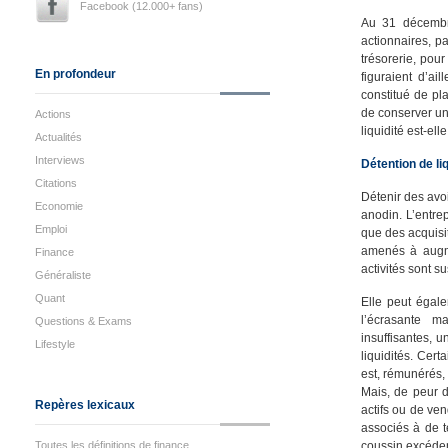
Facebook (12.000+ fans)
Au 31 décembr
actionnaires, p
trésorerie, pou
En profondeur
figuraient d’a
constitué de pl
de conserver une
Actions
liquidité est-ell
Actualités
Interviews
Détention de li
Citations
Détenir des avo
Economie
anodin. L’entre
Emploi
que des acquisit
amenés à augme
Finance
activités sont s
Généraliste
Quant
Elle peut égal
l’écrasante m
Questions & Exams
insuffisantes, 
Lifestyle
liquidités. Cert
est, rémunérés,
Mais, de peur d
Repères lexicaux
actifs ou de ven
associés à de t
Toutes les définitions de finance
coussin excédent