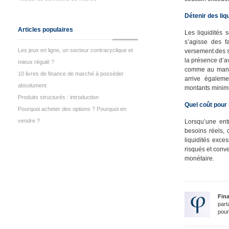
Détenir des liqu
Articles populaires
Les liquidités
s’agisse des f
Les jeux en ligne, un secteur contracyclique et
versement des s
la présence d’av
mieux régulé ?
comme au manqu
10 livres de finance de marché à posséder
arrive égaleme
absolument
montants minimum
Produits structurés : introduction
Quel coût pour l
Pourquoi acheter des options ? Pourquoi en
vendre ?
Lorsqu’une ent
besoins réels, c
liquidités exc
risqués et con
monétaire.
Fin
part
pour