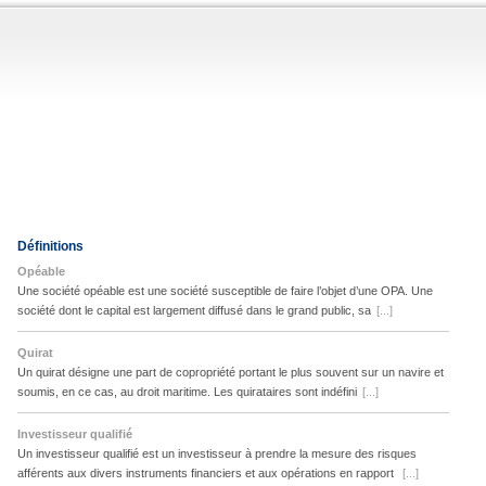
Définitions
Opéable
Une société opéable est une société susceptible de faire l’objet d’une OPA. Une
société dont le capital est largement diffusé dans le grand public, sa
[...]
Quirat
Un quirat désigne une part de copropriété portant le plus souvent sur un navire et
soumis, en ce cas, au droit maritime. Les quirataires sont indéfini
[...]
Investisseur qualifié
Un investisseur qualifié est un investisseur à prendre la mesure des risques
afférents aux divers instruments financiers et aux opérations en rapport
[...]