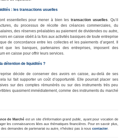
idités : les transactions usuelles
 sont essentielles pour mener à bien les
transaction usuelles
. Qu’il
actures, du processus de récolte des créances commerciales, du
alaires, des réserves préalables au paiement de dividendes ou autre,
oirs en caisse obéit à la fois aux activités basiques de toute entreprise
e de concordance entre les collectes et les paiements d’argent. Il
nt que les banques, partenaires des entreprises, imposent des
 en caisse pour offrir leurs services.
a détention de liquidités ?
reprise décide de conserver des avoirs en caisse, au-delà de ses
ela lui fait supporter un coût d’opportunité. Elle pourrait placer ses
essives sur des comptes rémunérés ou sur des instruments très peu
vertibles quasiment immédiatement, comme des instruments du marché
ance de Marché
est un site d’information grand public, ayant pour vocation de
ager les connaissances liées aux thématiques financières. Pour en savoir plus,
 des demandes de partenariat ou autre, n'hésitez pas à nous
contacter
.