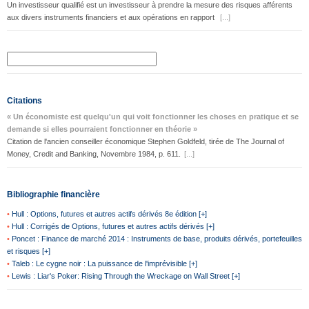
Un investisseur qualifié est un investisseur à prendre la mesure des risques afférents
aux divers instruments financiers et aux opérations en rapport
[...]
Citations
« Un économiste est quelqu'un qui voit fonctionner les choses en pratique et se
demande si elles pourraient fonctionner en théorie »
Citation de l'ancien conseiller économique Stephen Goldfeld, tirée de The Journal of
Money, Credit and Banking, Novembre 1984, p. 611.
[...]
Bibliographie financière
•
Hull : Options, futures et autres actifs dérivés 8e édition [+]
•
Hull : Corrigés de Options, futures et autres actifs dérivés [+]
•
Poncet : Finance de marché 2014 : Instruments de base, produits dérivés, portefeuilles
et risques [+]
•
Taleb : Le cygne noir : La puissance de l'imprévisible [+]
•
Lewis : Liar's Poker: Rising Through the Wreckage on Wall Street [+]