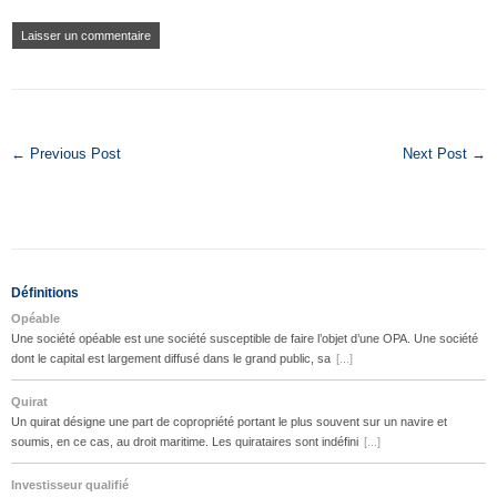
← Previous Post
Next Post →
Définitions
Opéable
Une société opéable est une société susceptible de faire l’objet d’une OPA. Une société
dont le capital est largement diffusé dans le grand public, sa
[...]
Quirat
Un quirat désigne une part de copropriété portant le plus souvent sur un navire et
soumis, en ce cas, au droit maritime. Les quirataires sont indéfini
[...]
Investisseur qualifié