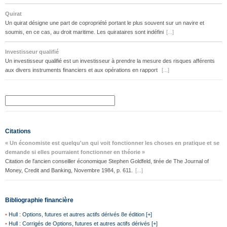
Quirat
Un quirat désigne une part de copropriété portant le plus souvent sur un navire et
soumis, en ce cas, au droit maritime. Les quirataires sont indéfini
[...]
Investisseur qualifié
Un investisseur qualifié est un investisseur à prendre la mesure des risques afférents
aux divers instruments financiers et aux opérations en rapport
[...]
Citations
« Un économiste est quelqu'un qui voit fonctionner les choses en pratique et se
demande si elles pourraient fonctionner en théorie »
Citation de l'ancien conseiller économique Stephen Goldfeld, tirée de The Journal of
Money, Credit and Banking, Novembre 1984, p. 611.
[...]
Bibliographie financière
•
Hull : Options, futures et autres actifs dérivés 8e édition [+]
•
Hull : Corrigés de Options, futures et autres actifs dérivés [+]