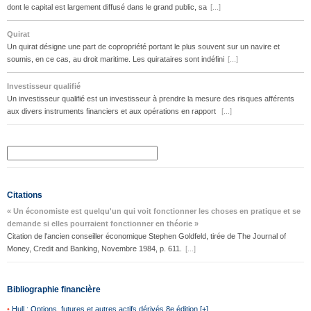
dont le capital est largement diffusé dans le grand public, sa
[...]
Quirat
Un quirat désigne une part de copropriété portant le plus souvent sur un navire et
soumis, en ce cas, au droit maritime. Les quirataires sont indéfini
[...]
Investisseur qualifié
Un investisseur qualifié est un investisseur à prendre la mesure des risques afférents
aux divers instruments financiers et aux opérations en rapport
[...]
Citations
« Un économiste est quelqu'un qui voit fonctionner les choses en pratique et se
demande si elles pourraient fonctionner en théorie »
Citation de l'ancien conseiller économique Stephen Goldfeld, tirée de The Journal of
Money, Credit and Banking, Novembre 1984, p. 611.
[...]
Bibliographie financière
•
Hull : Options, futures et autres actifs dérivés 8e édition [+]