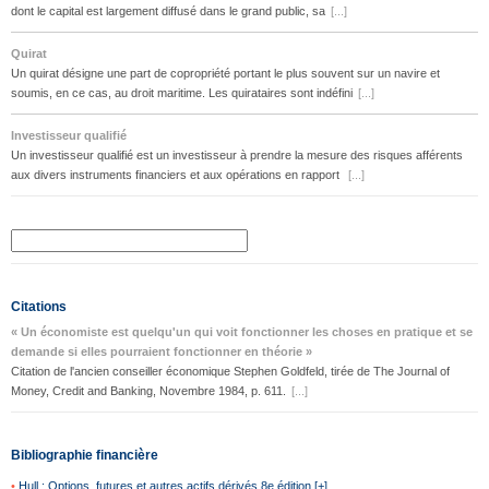
dont le capital est largement diffusé dans le grand public, sa
[...]
Quirat
Un quirat désigne une part de copropriété portant le plus souvent sur un navire et
soumis, en ce cas, au droit maritime. Les quirataires sont indéfini
[...]
Investisseur qualifié
Un investisseur qualifié est un investisseur à prendre la mesure des risques afférents
aux divers instruments financiers et aux opérations en rapport
[...]
Citations
« Un économiste est quelqu'un qui voit fonctionner les choses en pratique et se
demande si elles pourraient fonctionner en théorie »
Citation de l'ancien conseiller économique Stephen Goldfeld, tirée de The Journal of
Money, Credit and Banking, Novembre 1984, p. 611.
[...]
Bibliographie financière
•
Hull : Options, futures et autres actifs dérivés 8e édition [+]