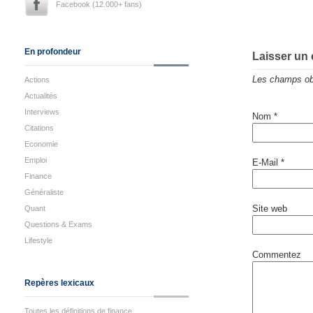
Facebook (12.000+ fans)
En profondeur
Laisser un
Les champs obl
Actions
Actualités
Interviews
Nom
*
Citations
Economie
Emploi
E-Mail
*
Finance
Généraliste
Site web
Quant
Questions & Exams
Lifestyle
Commentez
Repères lexicaux
Toutes les définitions de finance