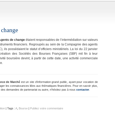
 change
gents de change
étaient responsables de l’intermédiation sur valeurs
nstruments financiers. Regroupés au sein de la Compagnie des agents
 ils possédaient le statut d’officiers ministériels. La loi du 22 janvier
création des Sociétés des Bourses Françaises (SBF) mit fin à leur
vité boursière devint, à partir de cette date, une activité commerciale
e.
ance de Marché
est un site d’information grand public, ayant pour vocation de
ager les connaissances liées aux thématiques financières. Pour en savoir plus,
 des demandes de partenariat ou autre, n'hésitez pas à nous
contacter
.
ition
| Tags :
A
,
Bourse
|
Publiez votre commentaire