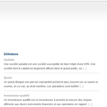
Définitions
Opéable
Une société opéable est une société susceptible de faire l’objet d’une OPA. Une
société dont le capital est largement diffusé dans le grand public, sa
[...]
Quirat
Un quirat désigne une part de copropriété portant le plus souvent sur un navire et
soumis, en ce cas, au droit maritime. Les quirataires sont indéfini
[...]
Investisseur qualifié
Un investisseur qualifié est un investisseur à prendre la mesure des risques
afférents aux divers instruments financiers et aux opérations en rapport
[...]