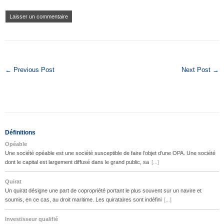
← Previous Post
Next Post →
Définitions
Opéable
Une société opéable est une société susceptible de faire l’objet d’une OPA. Une société
dont le capital est largement diffusé dans le grand public, sa
[...]
Quirat
Un quirat désigne une part de copropriété portant le plus souvent sur un navire et
soumis, en ce cas, au droit maritime. Les quirataires sont indéfini
[...]
Investisseur qualifié