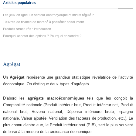
Articles populaires
Les jeux en ligne, un secteur contracyclique et mieux régulé ?
10 livres de finance de marché à posséder absolument
Produits structurés : introduction
Pourquoi acheter des options ? Pourquoi en vendre ?
Agrégat
Un
Agrégat
représente une grandeur statistique révélatrice de l’activité
économique. On distingue deux types d’agrégats.
D’abord les
agrégats macroéconomiques
tels que les conçoit la
Comptabilité nationale (Produit intérieur brut, Produit intérieur net, Produit
national brut, Revenu national, Dépense intérieure brute, Epargne
nationale, Valeur ajoutée, Ventilation des facteurs de production, etc.). Le
plus connu d’entre eux, le Produit intérieur brut (PIB), sert le plus souvent
de base à la mesure de la croissance économique.