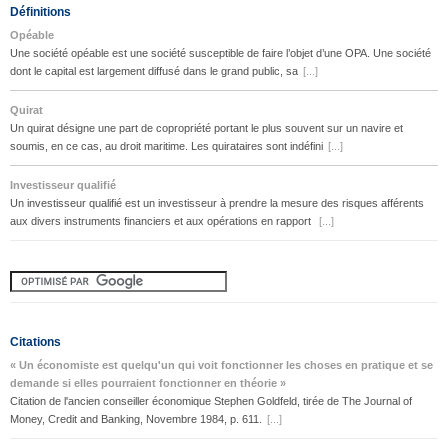
Définitions
Opéable
Une société opéable est une société susceptible de faire l’objet d’une OPA. Une société
dont le capital est largement diffusé dans le grand public, sa
[...]
Quirat
Un quirat désigne une part de copropriété portant le plus souvent sur un navire et
soumis, en ce cas, au droit maritime. Les quirataires sont indéfini
[...]
Investisseur qualifié
Un investisseur qualifié est un investisseur à prendre la mesure des risques afférents
aux divers instruments financiers et aux opérations en rapport
[...]
Citations
« Un économiste est quelqu'un qui voit fonctionner les choses en pratique et se
demande si elles pourraient fonctionner en théorie »
Citation de l'ancien conseiller économique Stephen Goldfeld, tirée de The Journal of
Money, Credit and Banking, Novembre 1984, p. 611.
[...]