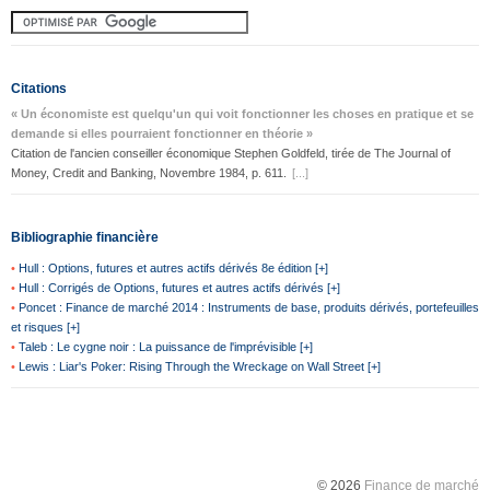
Citations
« Un économiste est quelqu'un qui voit fonctionner les choses en pratique et se
demande si elles pourraient fonctionner en théorie »
Citation de l'ancien conseiller économique Stephen Goldfeld, tirée de The Journal of
Money, Credit and Banking, Novembre 1984, p. 611.
[...]
Bibliographie financière
•
Hull : Options, futures et autres actifs dérivés 8e édition [+]
•
Hull : Corrigés de Options, futures et autres actifs dérivés [+]
•
Poncet : Finance de marché 2014 : Instruments de base, produits dérivés, portefeuilles
et risques [+]
•
Taleb : Le cygne noir : La puissance de l'imprévisible [+]
•
Lewis : Liar's Poker: Rising Through the Wreckage on Wall Street [+]
© 2026
Finance de marché