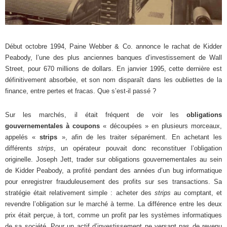
Début octobre 1994, Paine Webber & Co. annonce le rachat de Kidder
Peabody, l’une des plus anciennes banques d’investissement de Wall
Street, pour 670 millions de dollars. En janvier 1995, cette dernière est
définitivement absorbée, et son nom disparaît dans les oubliettes de la
finance, entre pertes et fracas. Que s’est-il passé ?
Sur les marchés, il était fréquent de voir les
obligations
gouvernementales à coupons
« découpées » en plusieurs morceaux,
appelés «
strips
», afin de les traiter séparément. En achetant les
différents
strips
, un opérateur pouvait donc reconstituer l’obligation
originelle. Joseph Jett, trader sur obligations gouvernementales au sein
de Kidder Peabody, a profité pendant des années d’un bug informatique
pour enregistrer frauduleusement des profits sur ses transactions. Sa
stratégie était relativement simple : acheter des
strips
au comptant, et
revendre l’obligation sur le marché à terme. La différence entre les deux
prix était perçue, à tort, comme un profit par les systèmes informatiques
de sa société. Pour un actif d’investissement ne versant pas de revenu