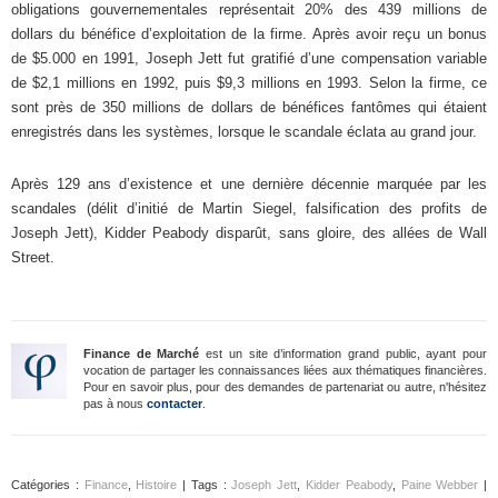
obligations gouvernementales représentait 20% des 439 millions de
dollars du bénéfice d’exploitation de la firme. Après avoir reçu un bonus
de $5.000 en 1991, Joseph Jett fut gratifié d’une compensation variable
de $2,1 millions en 1992, puis $9,3 millions en 1993. Selon la firme, ce
sont près de 350 millions de dollars de bénéfices fantômes qui étaient
enregistrés dans les systèmes, lorsque le scandale éclata au grand jour.
Après 129 ans d’existence et une dernière décennie marquée par les
scandales (délit d’initié de Martin Siegel, falsification des profits de
Joseph Jett), Kidder Peabody disparût, sans gloire, des allées de Wall
Street.
Finance de Marché
est un site d’information grand public, ayant pour
vocation de partager les connaissances liées aux thématiques financières.
Pour en savoir plus, pour des demandes de partenariat ou autre, n'hésitez
pas à nous
contacter
.
Catégories :
Finance
,
Histoire
| Tags :
Joseph Jett
,
Kidder Peabody
,
Paine Webber
|