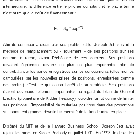
intermédiaire, la différence entre le prix au comptant et le prix à terme
n’est autre que le
coût de financement
:
(rT)
F
= S
* exp
0
0
Afin de continuer à dissimuler ses profits fictifs, Joseph Jett suivait la
méthode de remplacement ou « roulement » de ses positions sur ses
contrats à terme, avant l’échéance de ces derniers. Ses positions
devaient également devenir de plus en plus importantes afin de
contrebalancer les pertes enregistrées sur les dénouements (elles-mêmes
camouflées par les nouvelles prises de positions, enregistrées comme
des profits). C’est ce qui causa l’arrêt de sa stratégie. Ses positions
étaient devenues tellement importantes au regard du bilan de General
Electric (propriétaire de Kidder Peabody), qu’ordre lui fût donné de limiter
ses positions. L’impossibilité de rouler les positions dans des proportions
suffisamment grandes dévoila l’immensité de la fraude mise en place.
Diplômé du MIT et de la Harvard Business School, Joseph Jett avait
rejoint les rangs de Kidder Peabody en juillet 1991. En 1993, le desk des