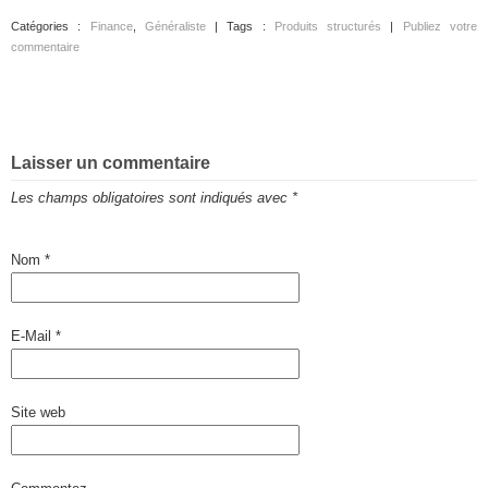
Catégories :
Finance
,
Généraliste
| Tags :
Produits structurés
|
Publiez votre
commentaire
Laisser un commentaire
Les champs obligatoires sont indiqués avec
*
Nom
*
E-Mail
*
Site web