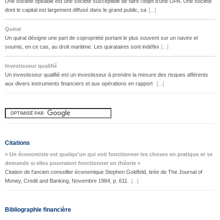
Une société opéable est une société susceptible de faire l’objet d’une OPA. Une société
dont le capital est largement diffusé dans le grand public, sa
[...]
Quirat
Un quirat désigne une part de copropriété portant le plus souvent sur un navire et
soumis, en ce cas, au droit maritime. Les quirataires sont indéfini
[...]
Investisseur qualifié
Un investisseur qualifié est un investisseur à prendre la mesure des risques afférents
aux divers instruments financiers et aux opérations en rapport
[...]
Citations
« Un économiste est quelqu'un qui voit fonctionner les choses en pratique et se
demande si elles pourraient fonctionner en théorie »
Citation de l'ancien conseiller économique Stephen Goldfeld, tirée de The Journal of
Money, Credit and Banking, Novembre 1984, p. 611.
[...]
Bibliographie financière