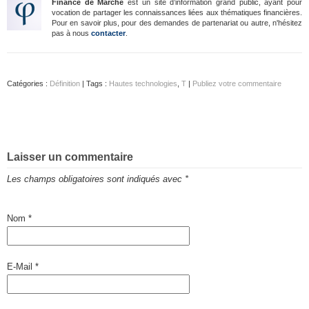
Finance de Marché
est un site d’information grand public, ayant pour
vocation de partager les connaissances liées aux thématiques financières.
Pour en savoir plus, pour des demandes de partenariat ou autre, n'hésitez
pas à nous
contacter
.
Catégories :
Définition
| Tags :
Hautes technologies
,
T
|
Publiez votre commentaire
Laisser un commentaire
Les champs obligatoires sont indiqués avec
*
Nom
*
E-Mail
*