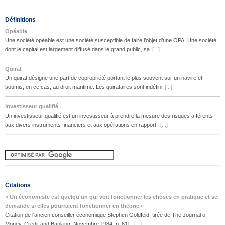
Définitions
Opéable
Une société opéable est une société susceptible de faire l’objet d’une OPA. Une société
dont le capital est largement diffusé dans le grand public, sa
[...]
Quirat
Un quirat désigne une part de copropriété portant le plus souvent sur un navire et
soumis, en ce cas, au droit maritime. Les quirataires sont indéfini
[...]
Investisseur qualifié
Un investisseur qualifié est un investisseur à prendre la mesure des risques afférents
aux divers instruments financiers et aux opérations en rapport
[...]
Citations
« Un économiste est quelqu'un qui voit fonctionner les choses en pratique et se
demande si elles pourraient fonctionner en théorie »
Citation de l'ancien conseiller économique Stephen Goldfeld, tirée de The Journal of
Money, Credit and Banking, Novembre 1984, p. 611.
[...]