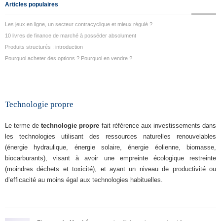
Articles populaires
Les jeux en ligne, un secteur contracyclique et mieux régulé ?
10 livres de finance de marché à posséder absolument
Produits structurés : introduction
Pourquoi acheter des options ? Pourquoi en vendre ?
Technologie propre
Le terme de
technologie propre
fait référence aux investissements dans
les technologies utilisant des ressources naturelles renouvelables
(énergie hydraulique, énergie solaire, énergie éolienne, biomasse,
biocarburants), visant à avoir une empreinte écologique restreinte
(moindres déchets et toxicité), et ayant un niveau de productivité ou
d’efficacité au moins égal aux technologies habituelles.