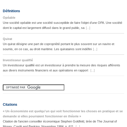
Définitions
Opéable
Une société opéable est une société susceptible de faire l’objet d’une OPA. Une société
dont le capital est largement diffusé dans le grand public, sa
[...]
Quirat
Un quirat désigne une part de copropriété portant le plus souvent sur un navire et
soumis, en ce cas, au droit maritime. Les quirataires sont indéfini
[...]
Investisseur qualifié
Un investisseur qualifié est un investisseur à prendre la mesure des risques afférents
aux divers instruments financiers et aux opérations en rapport
[...]
Citations
« Un économiste est quelqu'un qui voit fonctionner les choses en pratique et se
demande si elles pourraient fonctionner en théorie »
Citation de l'ancien conseiller économique Stephen Goldfeld, tirée de The Journal of
Money, Credit and Banking, Novembre 1984, p. 611.
[...]