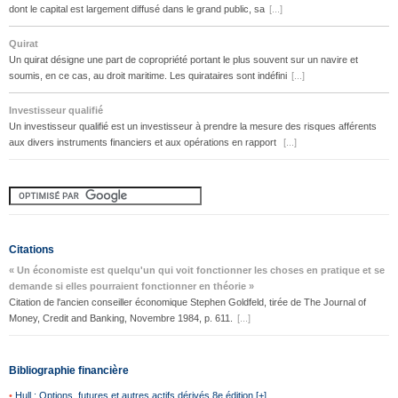
dont le capital est largement diffusé dans le grand public, sa
[...]
Quirat
Un quirat désigne une part de copropriété portant le plus souvent sur un navire et
soumis, en ce cas, au droit maritime. Les quirataires sont indéfini
[...]
Investisseur qualifié
Un investisseur qualifié est un investisseur à prendre la mesure des risques afférents
aux divers instruments financiers et aux opérations en rapport
[...]
Citations
« Un économiste est quelqu'un qui voit fonctionner les choses en pratique et se
demande si elles pourraient fonctionner en théorie »
Citation de l'ancien conseiller économique Stephen Goldfeld, tirée de The Journal of
Money, Credit and Banking, Novembre 1984, p. 611.
[...]
Bibliographie financière
•
Hull : Options, futures et autres actifs dérivés 8e édition [+]