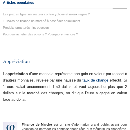
Articles populaires
Les jeux en ligne, un secteur contracyclique et mieux régulé ?
10 livres de finance de marché à posséder absolument
Produits structurés : introduction
Pourquoi acheter des options ? Pourquoi en vendre ?
Appréciation
L’
appréciation
d’une monnaie représente son gain en valeur par rapport à
d’autres monnaies, révélée par une hausse du
taux de change
effectif. Si
1 euro valait anciennement 1,50 dollar, et vaut aujourd’hui plus que 2
dollars sur le marché des changes, on dit que l’euro a gagné en valeur
face au dollar.
Finance de Marché
est un site d’information grand public, ayant pour
vocation de partager les connaissances liées aux thématiques financières.