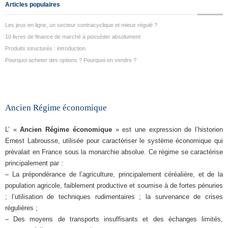
Articles populaires
Les jeux en ligne, un secteur contracyclique et mieux régulé ?
10 livres de finance de marché à posséder absolument
Produits structurés : introduction
Pourquoi acheter des options ? Pourquoi en vendre ?
Ancien Régime économique
L’ «
Ancien Régime économique
» est une expression de l’historien
Ernest Labrousse, utilisée pour caractériser le système économique qui
prévalait en France sous la monarchie absolue. Ce régime se caractérise
principalement par :
– La prépondérance de l’agriculture, principalement céréalière, et de la
population agricole, faiblement productive et soumise à de fortes pénuries
; l’utilisation de techniques rudimentaires ; la survenance de crises
régulières ;
– Des moyens de transports insuffisants et des échanges limités,