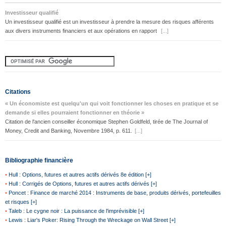
Investisseur qualifié
Un investisseur qualifié est un investisseur à prendre la mesure des risques afférents
aux divers instruments financiers et aux opérations en rapport
[...]
Citations
« Un économiste est quelqu'un qui voit fonctionner les choses en pratique et se
demande si elles pourraient fonctionner en théorie »
Citation de l'ancien conseiller économique Stephen Goldfeld, tirée de The Journal of
Money, Credit and Banking, Novembre 1984, p. 611.
[...]
Bibliographie financière
•
Hull : Options, futures et autres actifs dérivés 8e édition [+]
•
Hull : Corrigés de Options, futures et autres actifs dérivés [+]
•
Poncet : Finance de marché 2014 : Instruments de base, produits dérivés, portefeuilles
et risques [+]
•
Taleb : Le cygne noir : La puissance de l'imprévisible [+]
•
Lewis : Liar's Poker: Rising Through the Wreckage on Wall Street [+]