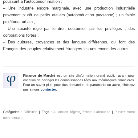
poussant à l’autoconsommation ;
– Une industrie encore marginale, avec une production industrielle
provenant plutôt de petits ateliers (autoproduction paysanne) ; un faible
prolétariat urbain ;
– Une société régie par le droit coutumier, par les privilèges ; des
corporations fortes ;
– Des cultures, croyances et des langues différentes, qui font des
Français des peuples relativement étrangers les uns envers les autres.
Finance de Marché
est un site d’information grand public, ayant pour
vocation de partager les connaissances liées aux thématiques financières.
Pour en savoir plus, pour des demandes de partenariat ou autre, n'hésitez
pas à nous
contacter
.
Catégories :
Définition
| Tags :
A
,
Ancien régime
,
Ernest Labrousse
|
Publiez votre
commentaire