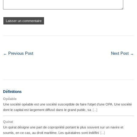
← Previous Post
Next Post →
Définitions
Opéable
Une société opéable est une société susceptible de faire l’objet d’une OPA. Une société
dont le capital est largement diffusé dans le grand public, sa
[...]
Quirat
Un quirat désigne une part de copropriété portant le plus souvent sur un navire et
soumis, en ce cas, au droit maritime. Les quirataires sont indéfini
[...]