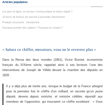
Articles populaires
Les jeux en ligne, un secteur contracyclique et mieux régulé ?
10 livres de finance de marché à posséder absolument
Produits structurés : introduction
Pourquoi acheter des options ? Pourquoi en vendre ?
« Saluez ce chiffre, messieurs, vous ne le reverrez plus »
Dans la Revue des deux mondes (1861), Victor Bonnet, économiste
français du XIXème siècle, rappelait ainsi à ses lecteurs l’une des
interventions de Joseph de Villèle devant la chambre des députés en
1828 :
Il y a déjà plus de trente ans, lorsque le budget de la France atteignit
pour la première fois le chiffre d’un milliard, on raconte qu’un jeune
député, devenu depuis ministre, et ministre célèbre, répondit aux
membres de l’opposition, qui trouvaient ce chiffre exorbitant : « Vous