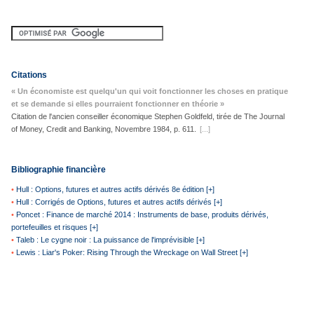
Citations
« Un économiste est quelqu'un qui voit fonctionner les choses en pratique
et se demande si elles pourraient fonctionner en théorie »
Citation de l'ancien conseiller économique Stephen Goldfeld, tirée de The Journal
of Money, Credit and Banking, Novembre 1984, p. 611.
[...]
Bibliographie financière
•
Hull : Options, futures et autres actifs dérivés 8e édition [+]
•
Hull : Corrigés de Options, futures et autres actifs dérivés [+]
•
Poncet : Finance de marché 2014 : Instruments de base, produits dérivés,
portefeuilles et risques [+]
•
Taleb : Le cygne noir : La puissance de l'imprévisible [+]
•
Lewis : Liar's Poker: Rising Through the Wreckage on Wall Street [+]