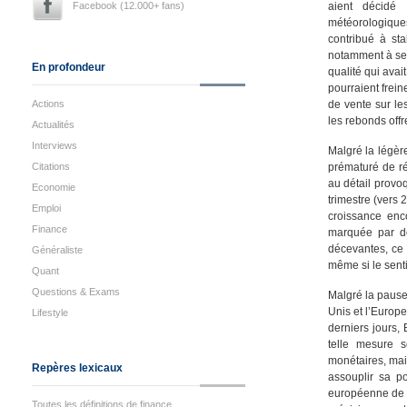
Facebook (12.000+ fans)
aient décidé 
météorologiques
contribué à sta
notamment à se r
En profondeur
qualité qui ava
pourraient frein
Actions
de vente sur les
les rebonds off
Actualités
Interviews
Malgré la légèr
Citations
prématuré de rét
au détail provo
Economie
trimestre (vers 
Emploi
croissance enc
Finance
marquée par des
décevantes, ce 
Généraliste
même si le sent
Quant
Questions & Exams
Malgré la pause
Unis et l’Europe
Lifestyle
derniers jours,
telle mesure 
monétaires, mai
Repères lexicaux
assouplir sa po
européenne de 
Toutes les définitions de finance