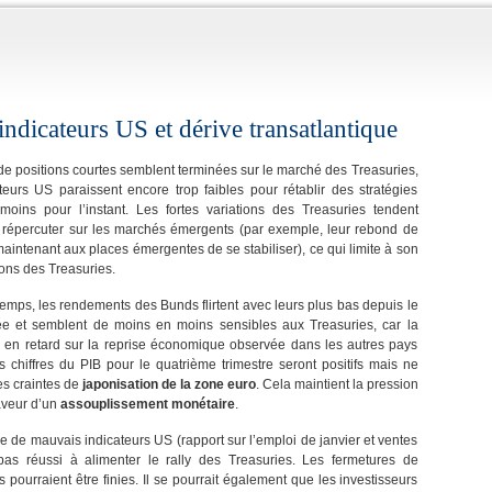
ndicateurs US et dérive transatlantique
de positions courtes semblent terminées sur le marché des Treasuries,
teurs US paraissent encore trop faibles pour rétablir des stratégies
moins pour l’instant. Les fortes variations des Treasuries tendent
 répercuter sur les marchés émergents (par exemple, leur rebond de
aintenant aux places émergentes de se stabiliser), ce qui limite à son
tions des Treasuries.
mps, les rendements des Bunds flirtent avec leurs plus bas depuis le
ée et semblent de moins en moins sensibles aux Treasuries, car la
 en retard sur la reprise économique observée dans les autres pays
 chiffres du PIB pour le quatrième trimestre seront positifs mais ne
es craintes de
japonisation de la zone euro
. Cela maintient la pression
aveur d’un
assouplissement monétaire
.
e de mauvais indicateurs US (rapport sur l’emploi de janvier et ventes
 pas réussi à alimenter le rally des Treasuries. Les fermetures de
s pourraient être finies. Il se pourrait également que les investisseurs