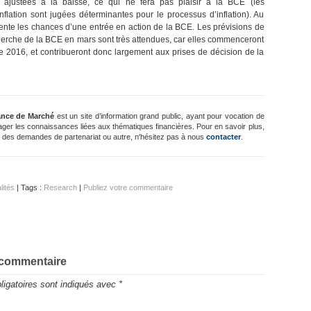
t ajustées à la baisse, ce qui ne fera pas plaisir à la BCE (les
inflation sont jugées déterminantes pour le processus d’inflation). Au
ente les chances d’une entrée en action de la BCE. Les prévisions de
herche de la BCE en mars sont très attendues, car elles commenceront
ée 2016, et contribueront donc largement aux prises de décision de la
ance de Marché
est un site d’information grand public, ayant pour vocation de
ager les connaissances liées aux thématiques financières. Pour en savoir plus,
 des demandes de partenariat ou autre, n'hésitez pas à nous
contacter
.
lités
| Tags :
Research
|
Publiez votre commentaire
 commentaire
igatoires sont indiqués avec
*