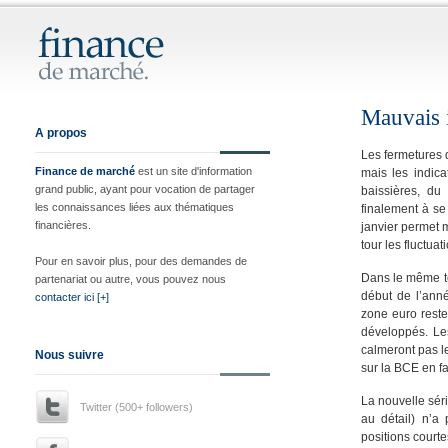
Mauvais i
A propos
Les fermetures 
Finance de marché
est un site d'information
mais les indica
grand public, ayant pour vocation de partager
baissières, du 
les connaissances liées aux thématiques
finalement à se
financières.
janvier permet m
tour les fluctua
Pour en savoir plus, pour des demandes de
Dans le même te
partenariat ou autre, vous pouvez nous
début de l’ann
contacter ici [+]
zone euro reste
développés. Les
calmeront pas l
Nous suivre
sur la BCE en f
La nouvelle séri
Twitter (500+ followers)
au détail) n’a
positions courte