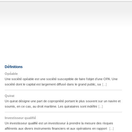
Définitions
Opéable
Une société opéable est une société susceptible de faire l’objet d’une OPA. Une
société dont le capital est largement diffusé dans le grand public, sa
[...]
Quirat
Un quirat désigne une part de copropriété portant le plus souvent sur un navire et
soumis, en ce cas, au droit maritime. Les quirataires sont indéfini
[...]
Investisseur qualifié
Un investisseur qualifié est un investisseur à prendre la mesure des risques
afférents aux divers instruments financiers et aux opérations en rapport
[...]