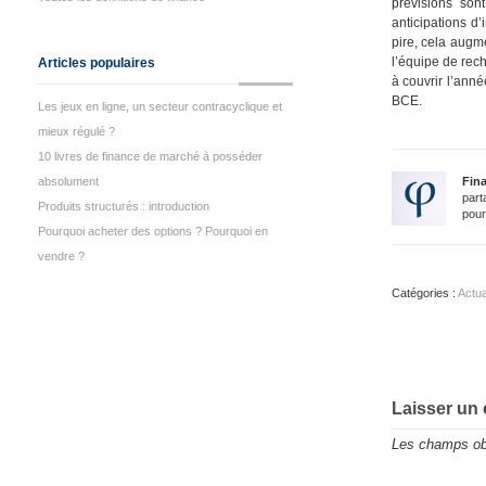
prévisions son
anticipations d’
pire, cela augm
l’équipe de rec
Articles populaires
à couvrir l’ann
BCE.
Les jeux en ligne, un secteur contracyclique et
mieux régulé ?
10 livres de finance de marché à posséder
absolument
Fin
part
Produits structurés : introduction
pour
Pourquoi acheter des options ? Pourquoi en
vendre ?
Catégories :
Actua
Laisser un
Les champs obl