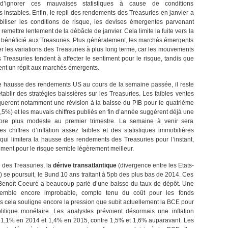
d’ignorer ces mauvaises statistiques à cause de conditions
 instables. Enfin, le repli des rendements des Treasuries en janvier a
biliser les conditions de risque, les devises émergentes parvenant
emettre lentement de la débâcle de janvier. Cela limite la fuite vers la
it bénéficié aux Treasuries. Plus généralement, les marchés émergents
er les variations des Treasuries à plus long terme, car les mouvements
 Treasuries tendent à affecter le sentiment pour le risque, tandis que
rent un répit aux marchés émergents.
e hausse des rendements US au cours de la semaine passée, il reste
ablir des stratégies baissières sur les Treasuries. Les faibles ventes
queront notamment une révision à la baisse du PIB pour le quatrième
2,5%) et les mauvais chiffres publiés en fin d’année suggèrent déjà une
ore plus modeste au premier trimestre. La semaine à venir sera
 chiffres d’inflation assez faibles et des statistiques immobilières
qui limitera la hausse des rendements des Treasuries pour l’instant,
iment pour le risque semble légèrement meilleur.
 des Treasuries, la
dérive transatlantique
(divergence entre les Etats-
) se poursuit, le Bund 10 ans traitant à 5pb des plus bas de 2014. Ces
 Benoît Coeuré a beaucoup parlé d’une baisse du taux de dépôt. Une
semble encore improbable, compte tenu du coût pour les fonds
s cela souligne encore la pression que subit actuellement la BCE pour
litique monétaire. Les analystes prévoient désormais une inflation
1,1% en 2014 et 1,4% en 2015, contre 1,5% et 1,6% auparavant. Les