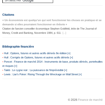
Citations
« Un économiste est quelqu'un qui voit fonctionner les choses en pratique et se
demande si elles pourraient fonctionner en théorie »
Citation de l'ancien conseiller économique Stephen Goldfeld, tirée de The Journal of
Money, Credit and Banking, Novembre 1984, p. 611.
[...]
Bibliographie financière
•
Hull : Options, futures et autres actifs dérivés 8e édition [+]
•
Hull : Corrigés de Options, futures et autres actifs dérivés [+]
•
Poncet : Finance de marché 2014 : Instruments de base, produits dérivés, portefeuilles
et risques [+]
•
Taleb : Le cygne noir : La puissance de l'imprévisible [+]
•
Lewis : Liar's Poker: Rising Through the Wreckage on Wall Street [+]
© 2026
Finance de marché