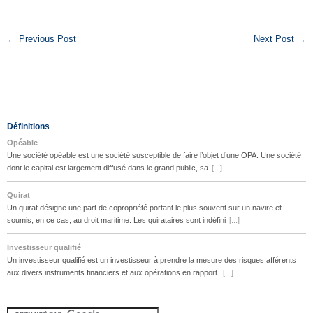
← Previous Post
Next Post →
Définitions
Opéable
Une société opéable est une société susceptible de faire l’objet d’une OPA. Une société
dont le capital est largement diffusé dans le grand public, sa
[...]
Quirat
Un quirat désigne une part de copropriété portant le plus souvent sur un navire et
soumis, en ce cas, au droit maritime. Les quirataires sont indéfini
[...]
Investisseur qualifié
Un investisseur qualifié est un investisseur à prendre la mesure des risques afférents
aux divers instruments financiers et aux opérations en rapport
[...]