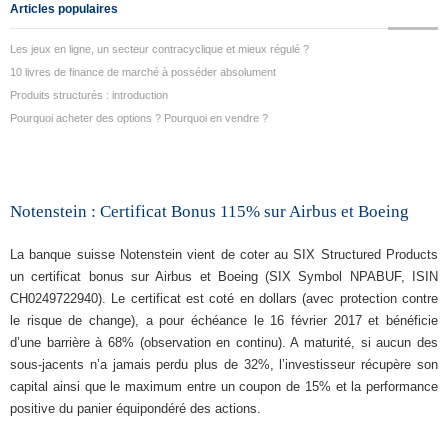
Articles populaires
Les jeux en ligne, un secteur contracyclique et mieux régulé ?
10 livres de finance de marché à posséder absolument
Produits structurés : introduction
Pourquoi acheter des options ? Pourquoi en vendre ?
Notenstein : Certificat Bonus 115% sur Airbus et Boeing
La banque suisse Notenstein vient de coter au SIX Structured Products
un certificat bonus sur Airbus et Boeing (SIX Symbol NPABUF, ISIN
CH0249722940). Le certificat est coté en dollars (avec protection contre
le risque de change), a pour échéance le 16 février 2017 et bénéficie
d’une barrière à 68% (observation en continu). A maturité, si aucun des
sous-jacents n’a jamais perdu plus de 32%, l’investisseur récupère son
capital ainsi que le maximum entre un coupon de 15% et la performance
positive du panier équipondéré des actions.