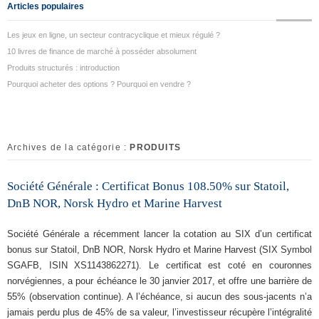
Articles populaires
Les jeux en ligne, un secteur contracyclique et mieux régulé ?
10 livres de finance de marché à posséder absolument
Produits structurés : introduction
Pourquoi acheter des options ? Pourquoi en vendre ?
Archives de la catégorie :
PRODUITS
Société Générale : Certificat Bonus 108.50% sur Statoil,
DnB NOR, Norsk Hydro et Marine Harvest
Société Générale a récemment lancer la cotation au SIX d’un certificat
bonus sur Statoil, DnB NOR, Norsk Hydro et Marine Harvest (SIX Symbol
SGAFB, ISIN XS1143862271). Le certificat est coté en couronnes
norvégiennes, a pour échéance le 30 janvier 2017, et offre une barrière de
55% (observation continue). A l’échéance, si aucun des sous-jacents n’a
jamais perdu plus de 45% de sa valeur, l’investisseur récupère l’intégralité