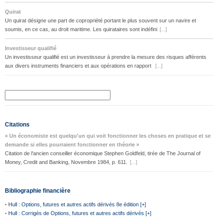
Quirat
Un quirat désigne une part de copropriété portant le plus souvent sur un navire et
soumis, en ce cas, au droit maritime. Les quirataires sont indéfini
[...]
Investisseur qualifié
Un investisseur qualifié est un investisseur à prendre la mesure des risques afférents
aux divers instruments financiers et aux opérations en rapport
[...]
Citations
« Un économiste est quelqu'un qui voit fonctionner les choses en pratique et se
demande si elles pourraient fonctionner en théorie »
Citation de l'ancien conseiller économique Stephen Goldfeld, tirée de The Journal of
Money, Credit and Banking, Novembre 1984, p. 611.
[...]
Bibliographie financière
•
Hull : Options, futures et autres actifs dérivés 8e édition [+]
•
Hull : Corrigés de Options, futures et autres actifs dérivés [+]