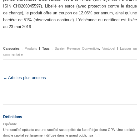
ISIN CH0266045597). Libellé en euros (avec protection contre le risque
de change), le produit offre un coupon de 12.06% per annum, ainsi qu’une
barrière de 51% (observation continue). L’échéance du certificat est fixée
au 23 mai 2016.
Categories :
Produits
| Tags :
Barrier Reverse Convertible
,
Vontobel
|
Laisser un
commentaire
← Articles plus anciens
Définitions
Opéable
Une société opéable est une société susceptible de faire l’objet d’une OPA. Une société
dont le capital est largement diffusé dans le grand public, sa
[...]