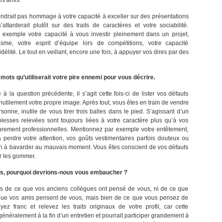
os amis.
ndrait pas hommage à votre capacité à exceller sur des présentations
’attarderait plutôt sur des traits de caractères et votre sociabilité.
 exemple votre capacité à vous investir pleinement dans un projet,
sme, votre esprit d’équipe lors de compétitions, votre capacité
idélité. Le tout en veillant, encore une fois, à appuyer vos dires par des
ots qu’utiliserait votre pire ennemi pour vous décrire.
à la question précédente, il s’agit cette fois-ci de lister vos défauts
utilement votre propre image. Après tout, vous êtes en train de vendre
sonne, inutile de vous tirer trois balles dans le pied. S’agissant d’un
blesses relevées sont toujours liées à votre caractère plus qu’à vos
purement professionnelles. Mentionnez par exemple votre entêtement,
à perdre votre attention, vos goûts vestimentaires parfois douteux ou
n à bavarder au mauvais moment. Vous êtes conscient de vos défauts
ur les gommer.
es, pourquoi devrions-nous vous embaucher ?
us de ce que vos anciens collègues ont pensé de vous, ni de ce que
que vos amis pensent de vous, mais bien de ce que vous pensez de
z franc et relevez les traits originaux de votre profil, car cette
généralement à la fin d’un entretien et pourrait participer grandement à