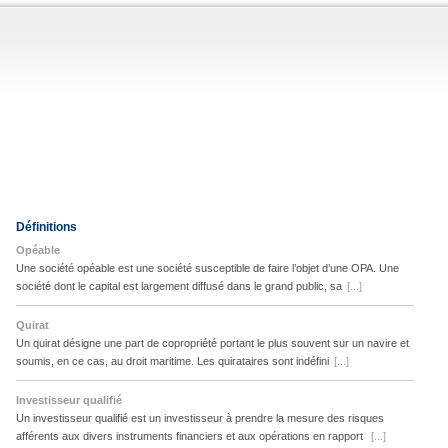
Définitions
Opéable
Une société opéable est une société susceptible de faire l’objet d’une OPA. Une
société dont le capital est largement diffusé dans le grand public, sa
[...]
Quirat
Un quirat désigne une part de copropriété portant le plus souvent sur un navire et
soumis, en ce cas, au droit maritime. Les quirataires sont indéfini
[...]
Investisseur qualifié
Un investisseur qualifié est un investisseur à prendre la mesure des risques
afférents aux divers instruments financiers et aux opérations en rapport
[...]