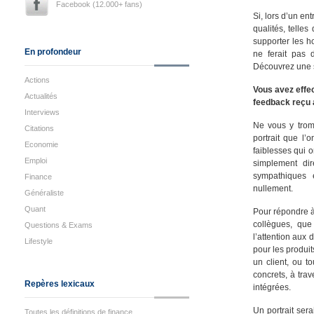
Facebook (12.000+ fans)
Si, lors d’un en
qualités, telle
supporter les h
En profondeur
ne ferait pas 
Découvrez une s
Actions
Vous avez effe
Actualités
feedback reçu a
Interviews
Ne vous y tromp
Citations
portrait que l’
Economie
faiblesses qui 
Emploi
simplement dir
sympathiques 
Finance
nullement.
Généraliste
Quant
Pour répondre à 
collègues, que
Questions & Exams
l’attention aux 
Lifestyle
pour les produit
un client, ou t
concrets, à tra
Repères lexicaux
intégrées.
Un portrait ser
Toutes les définitions de finance