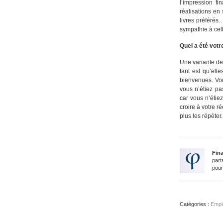
l’impression fi
réalisations en
livres préférés
sympathie à cell
Quel a été votr
Une variante de
tant est qu’elle
bienvenues. Vou
vous n’étiez p
car vous n’étiez
croire à votre r
plus les répéter.
Fin
part
pour
Catégories :
Empl