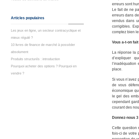
erreurs sont hum
Le fait de ne p
erreurs dans des
Articles populaires
vendus dans un
corrigibles. Ex
Les jeux en ligne, un secteur contracyclique et
comptez bien le
mieux régulé ?
Vous a-t-on fai
10 livres de finance de marché à posséder
absolument
La réponse la p
d’expliquer q
Produits structurés : introduction
l’inadéquation 
Pourquoi acheter des options ? Pourquoi en
place.
vendre ?
Si vous n’avez p
de vous défend
économique que
le gel des emb
cependant gard
courant des nou
Donnez-nous 3 m
Cette question 
fois-ci de votre