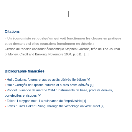
Citations
« Un économiste est quelqu'un qui voit fonctionner les choses en pratique
et se demande si elles pourraient fonctionner en théorie »
Citation de l'ancien conseiller économique Stephen Goldfeld, tirée de The Journal
of Money, Credit and Banking, Novembre 1984, p. 611.
[...]
Bibliographie financière
•
Hull : Options, futures et autres actifs dérivés 8e édition [+]
•
Hull : Corrigés de Options, futures et autres actifs dérivés [+]
•
Poncet : Finance de marché 2014 : Instruments de base, produits dérivés,
portefeuilles et risques [+]
•
Taleb : Le cygne noir : La puissance de l'imprévisible [+]
•
Lewis : Liar's Poker: Rising Through the Wreckage on Wall Street [+]