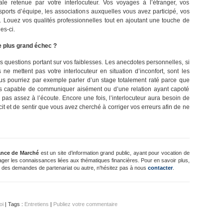
nale retenue par votre interlocuteur. Vos voyages à l’étranger, vos
 sports d’équipe, les associations auxquelles vous avez participé, vos
… Louez vos qualités professionnelles tout en ajoutant une touche de
es-ci.
e plus grand échec ?
s questions portant sur vos faiblesses. Les anecdotes personnelles, si
s ne mettent pas votre interlocuteur en situation d’inconfort, sont les
s pourriez par exemple parler d’un stage totalement raté parce que
as capable de communiquer aisément ou d’une relation ayant capoté
 pas assez à l’écoute. Encore une fois, l’interlocuteur aura besoin de
écit et de sentir que vous avez cherché à corriger vos erreurs afin de ne
ance de Marché
est un site d’information grand public, ayant pour vocation de
ager les connaissances liées aux thématiques financières. Pour en savoir plus,
 des demandes de partenariat ou autre, n'hésitez pas à nous
contacter
.
oi
| Tags :
Entretiens
|
Publiez votre commentaire