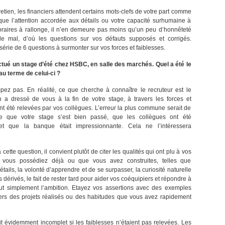
tretien, les financiers attendent certains mots-clefs de votre part comme
s que l’attention accordée aux détails ou votre capacité surhumaine à
oraires à rallonge, il n’en demeure pas moins qu’un peu d’honnêteté
de mal, d’où les questions sur vos défauts supposés et corrigés.
érie de 6 questions à surmonter sur vos forces et faiblesses.
ctué un stage d’été chez HSBC, en salle des marchés. Quel a été le
u terme de celui-ci ?
ez pas. En réalité, ce que cherche à connaître le recruteur est le
on a dressé de vous à la fin de votre stage, à travers les forces et
ont été relevées par vos collègues. L’erreur la plus commune serait de
e que votre stage s’est bien passé, que les collègues ont été
et que la banque était impressionnante. Cela ne l’intéressera
cette question, il convient plutôt de citer les qualités qui ont plu à vos
 vous possédiez déjà ou que vous avez construites, telles que
détails, la volonté d’apprendre et de se surpasser, la curiosité naturelle
s dérivés, le fait de rester tard pour aider vos coéquipiers et répondre à
out simplement l’ambition. Etayez vos assertions avec des exemples
vers des projets réalisés ou des habitudes que vous avez rapidement
ait évidemment incomplet si les faiblesses n’étaient pas relevées. Les