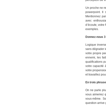
perception de v
Un proche ne re
powerpoint. Il s
Mentionnez par
avec enthousia
d’écoute, votre f
exemples.
Donnez-nous 3 m
Logique inverse 
sans dégrader in
votre propre per
ennemi, les fai
qualifications 
votre capacité 
votre propensio
et travaillez po
En trois phras
On ne parle pl
vous aimeriez 
vous-même. Soye
question arrive 