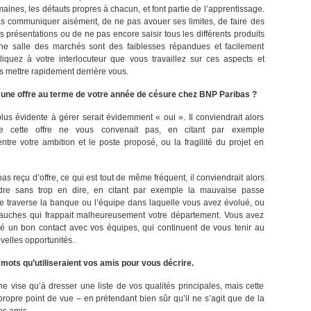
aines, les défauts propres à chacun, et font partie de l’apprentissage.
as communiquer aisément, de ne pas avouer ses limites, de faire des
 présentations ou de ne pas encore saisir tous les différents produits
e salle des marchés sont des faiblesses répandues et facilement
pliquez à votre interlocuteur que vous travaillez sur ces aspects et
s mettre rapidement derrière vous.
t une offre au terme de votre année de césure chez BNP Paribas ?
lus évidente à gérer serait évidemment « oui ». Il conviendrait alors
ue cette offre ne vous convenait pas, en citant par exemple
entre votre ambition et le poste proposé, ou la fragilité du projet en
as reçu d’offre, ce qui est tout de même fréquent, il conviendrait alors
re sans trop en dire, en citant par exemple la mauvaise passe
 traverse la banque ou l’équipe dans laquelle vous avez évolué, ou
auches qui frappait malheureusement votre département. Vous avez
é un bon contact avec vos équipes, qui continuent de vous tenir au
velles opportunités.
ots qu’utiliseraient vos amis pour vous décrire.
ne vise qu’à dresser une liste de vos qualités principales, mais cette
 propre point de vue – en prétendant bien sûr qu’il ne s’agit que de la