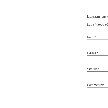
Laisser un
Les champs obl
Nom
*
E-Mail
*
Site web
Commentez