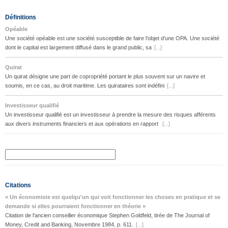
Définitions
Opéable
Une société opéable est une société susceptible de faire l’objet d’une OPA. Une société
dont le capital est largement diffusé dans le grand public, sa
[...]
Quirat
Un quirat désigne une part de copropriété portant le plus souvent sur un navire et
soumis, en ce cas, au droit maritime. Les quirataires sont indéfini
[...]
Investisseur qualifié
Un investisseur qualifié est un investisseur à prendre la mesure des risques afférents
aux divers instruments financiers et aux opérations en rapport
[...]
Citations
« Un économiste est quelqu'un qui voit fonctionner les choses en pratique et se
demande si elles pourraient fonctionner en théorie »
Citation de l'ancien conseiller économique Stephen Goldfeld, tirée de The Journal of
Money, Credit and Banking, Novembre 1984, p. 611.
[...]